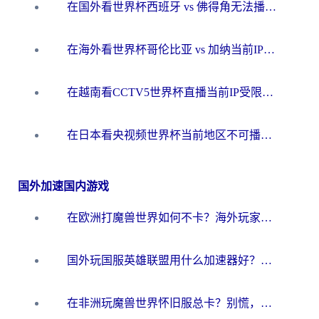
在国外看世界杯西班牙 vs 佛得角无法播放？这篇指南帮你解锁所有中文体育直播
在海外看世界杯哥伦比亚 vs 加纳当前IP受限制？这篇指南帮你流畅看中文解说赛事
在越南看CCTV5世界杯直播当前IP受限制？海外党体育观赛终极指南来了
在日本看央视频世界杯当前地区不可播放？海外党体育观赛终极指南
国外加速国内游戏
在欧洲打魔兽世界如何不卡？海外玩家的国服游戏加速终极攻略
国外玩国服英雄联盟用什么加速器好？海外党亲测有效的国服游戏加速指南
在非洲玩魔兽世界怀旧服总卡？别慌，这份指南帮你丝滑开荒