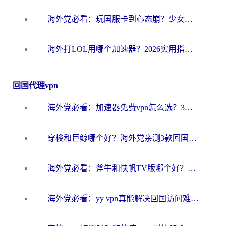
海外党必看：玩国服卡到心态崩？少女前线云图计划加速器免费推荐+碧蓝航线足球世界流畅攻略
海外打LOL用哪个加速器？2026实用指南：从延迟到设备适配，一篇解决你的国服游戏痛点
回国代理vpn
海外党必看：加速器免费vpn怎么选？3步教你无缝访问国内资源
穿梭和巨鲸哪个好？海外党亲测3款回国加速器，教你避开90%的坑
海外党必看：斧牛和快帆TV版哪个好？3分钟选对回国加速器，无缝刷B站、追热剧
海外党必看：yy vpn真能解决回国访问难题？附云极initap测评+免费方案对比