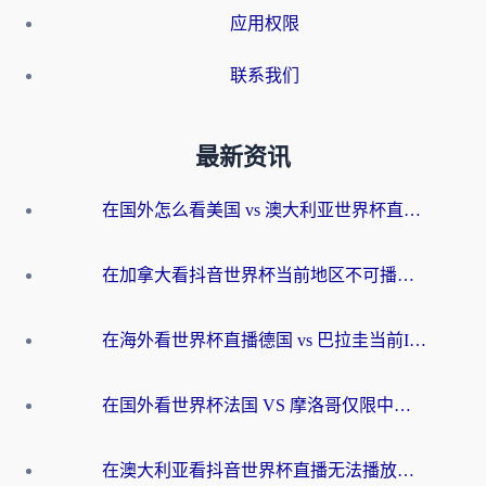
应用权限
联系我们
最新资讯
在国外怎么看美国 vs 澳大利亚世界杯直播？海外党必藏的中文解说观赛指南
在加拿大看抖音世界杯当前地区不可播放？海外党体育观赛终极指南
在海外看世界杯直播德国 vs 巴拉圭当前IP受限制？这篇指南帮你轻松解决地区限制
在国外看世界杯法国 VS 摩洛哥仅限中国大陆？别让地域限制拦下你的欢呼
在澳大利亚看抖音世界杯直播无法播放？海外党体育观赛终极指南来了！