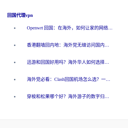
回国代理vpn
Openwrt 回国：在海外，如何让家的网络触手可及
香港翻墙回内地：海外党无缝访问国内资源的加速器选择全攻略
迅游和回国好用吗？海外华人如何选择靠谱的回国加速器
海外党必看：Clash回国机场怎么选？一篇搞定无缝访问国内资源的全攻略
穿梭和松果哪个好？海外游子的数字归乡路，到底该怎么选