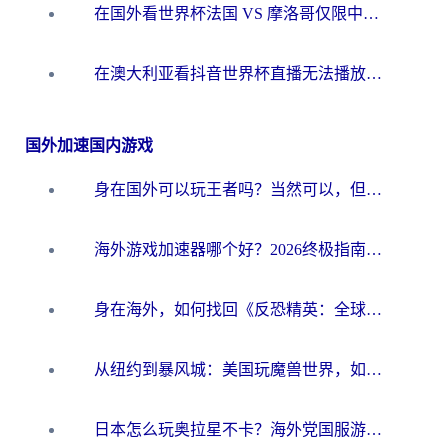
在国外看世界杯法国 VS 摩洛哥仅限中国大陆？别让地域限制拦下你的欢呼
在澳大利亚看抖音世界杯直播无法播放？海外党体育观赛终极指南来了！
国外加速国内游戏
身在国外可以玩王者吗？当然可以，但你需要这份“加速”指南
海外游戏加速器哪个好？2026终极指南帮你畅玩国服+解决卡顿难题
身在海外，如何找回《反恐精英：全球攻势》国服的丝滑手感？一份给你的终极指南
从纽约到暴风城：美国玩魔兽世界，如何找到你的最佳网络航线
日本怎么玩奥拉星不卡？海外党国服游戏加速器选择全攻略