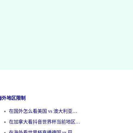
海外地区限制
在国外怎么看美国 vs 澳大利亚世界杯直播？海外党必藏的中文解说观赛指南
在加拿大看抖音世界杯当前地区不可播放？海外党体育观赛终极指南
在海外看世界杯直播德国 vs 巴拉圭当前IP受限制？这篇指南帮你轻松解决地区限制