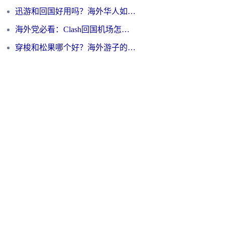
迅游和回国好用吗？海外华人如何选择靠谱的回国加速器
海外党必看：Clash回国机场怎么选？一篇搞定无缝访问国内资源的全攻略
穿梭和松果哪个好？海外游子的数字归乡路，到底该怎么选