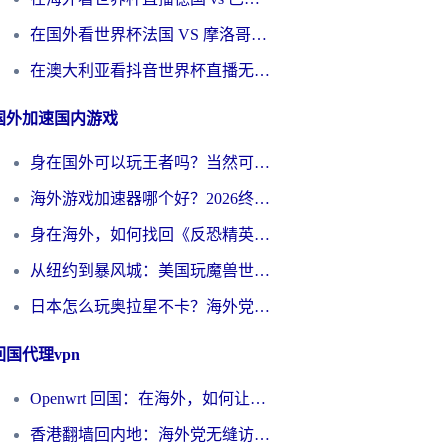
在国外看世界杯法国 VS 摩洛哥仅限中国大陆？别让地域限制拦下你的欢呼
在澳大利亚看抖音世界杯直播无法播放？海外党体育观赛终极指南来了！
国外加速国内游戏
身在国外可以玩王者吗？当然可以，但你需要这份“加速”指南
海外游戏加速器哪个好？2026终极指南帮你畅玩国服+解决卡顿难题
身在海外，如何找回《反恐精英：全球攻势》国服的丝滑手感？一份给你的终极指南
从纽约到暴风城：美国玩魔兽世界，如何找到你的最佳网络航线
日本怎么玩奥拉星不卡？海外党国服游戏加速器选择全攻略
回国代理vpn
Openwrt 回国：在海外，如何让家的网络触手可及
香港翻墙回内地：海外党无缝访问国内资源的加速器选择全攻略