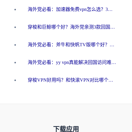
海外党必看：加速器免费vpn怎么选？3步教你无缝访问国内资源
穿梭和巨鲸哪个好？海外党亲测3款回国加速器，教你避开90%的坑
海外党必看：斧牛和快帆TV版哪个好？3分钟选对回国加速器，无缝刷B站、追热剧
海外党必看：yy vpn真能解决回国访问难题？附云极initap测评+免费方案对比
穿梭VPN好用吗？和快滚VPN对比哪个回国效果更好？海外党选回国加速器必看指南
下载应用