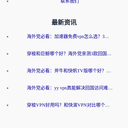
联系我们
最新资讯
海外党必看：加速器免费vpn怎么选？3步教你无缝访问国内资源
穿梭和巨鲸哪个好？海外党亲测3款回国加速器，教你避开90%的坑
海外党必看：斧牛和快帆TV版哪个好？3分钟选对回国加速器，无缝刷B站、追热剧
海外党必看：yy vpn真能解决回国访问难题？附云极initap测评+免费方案对比
穿梭VPN好用吗？和快滚VPN对比哪个回国效果更好？海外党选回国加速器必看指南