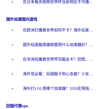
在日本看央视频世界杯当前地区不可播放？海外党体育观赛终极指南
国外加速国内游戏
在欧洲打魔兽世界如何不卡？海外玩家的国服游戏加速终极攻略
国外玩国服英雄联盟用什么加速器好？海外党亲测有效的国服游戏加速指南
在非洲玩魔兽世界怀旧服总卡？别慌，这份指南帮你丝滑开荒
海外党必看：玩国服卡到心态崩？少女前线云图计划加速器免费推荐+碧蓝航线足球世界流畅攻略
海外打LOL用哪个加速器？2026实用指南：从延迟到设备适配，一篇解决你的国服游戏痛点
回国代理vpn