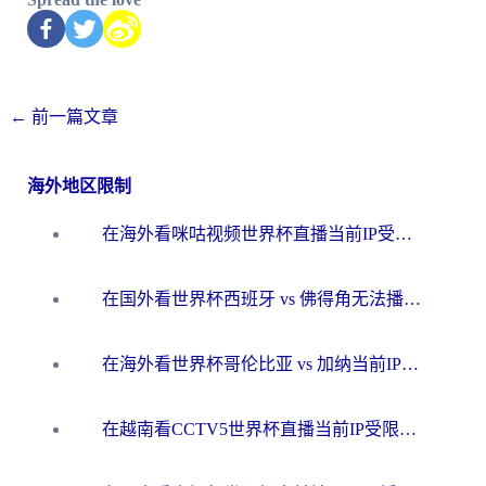
←
前一篇文章
海外地区限制
在海外看咪咕视频世界杯直播当前IP受限制？这篇指南帮你搞定所有体育赛事观看难题
在国外看世界杯西班牙 vs 佛得角无法播放？这篇指南帮你解锁所有中文体育直播
在海外看世界杯哥伦比亚 vs 加纳当前IP受限制？这篇指南帮你流畅看中文解说赛事
在越南看CCTV5世界杯直播当前IP受限制？海外党体育观赛终极指南来了