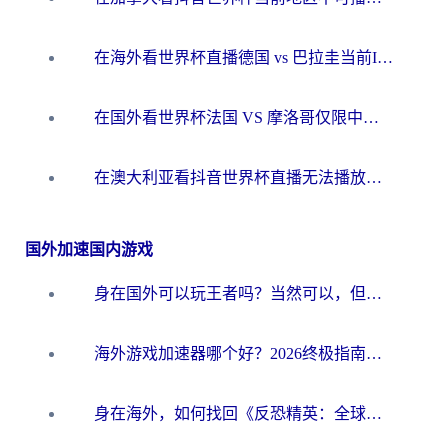
在海外看世界杯直播德国 vs 巴拉圭当前IP受限制？这篇指南帮你轻松解决地区限制
在国外看世界杯法国 VS 摩洛哥仅限中国大陆？别让地域限制拦下你的欢呼
在澳大利亚看抖音世界杯直播无法播放？海外党体育观赛终极指南来了！
国外加速国内游戏
身在国外可以玩王者吗？当然可以，但你需要这份“加速”指南
海外游戏加速器哪个好？2026终极指南帮你畅玩国服+解决卡顿难题
身在海外，如何找回《反恐精英：全球攻势》国服的丝滑手感？一份给你的终极指南