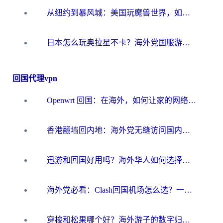
从纽约到暴风城：美国玩魔兽世界，如何找到你的最佳网络航线
日本怎么玩奥拉星不卡？海外党国服游戏加速器选择全攻略
回国代理vpn
Openwrt 回国：在海外，如何让家的网络触手可及
香港翻墙回内地：海外党无缝访问国内资源的加速器选择全攻略
迅游和回国好用吗？海外华人如何选择靠谱的回国加速器
海外党必看：Clash回国机场怎么选？一篇搞定无缝访问国内资源的全攻略
穿梭和松果哪个好？海外游子的数字归乡路，到底该怎么选