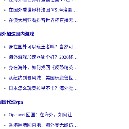
在国外看世界杯法国 VS 摩洛哥仅限中国大陆？别让地域限制拦下你的欢呼
在澳大利亚看抖音世界杯直播无法播放？海外党体育观赛终极指南来了！
国外加速国内游戏
身在国外可以玩王者吗？当然可以，但你需要这份“加速”指南
海外游戏加速器哪个好？2026终极指南帮你畅玩国服+解决卡顿难题
身在海外，如何找回《反恐精英：全球攻势》国服的丝滑手感？一份给你的终极指南
从纽约到暴风城：美国玩魔兽世界，如何找到你的最佳网络航线
日本怎么玩奥拉星不卡？海外党国服游戏加速器选择全攻略
回国代理vpn
Openwrt 回国：在海外，如何让家的网络触手可及
香港翻墙回内地：海外党无缝访问国内资源的加速器选择全攻略