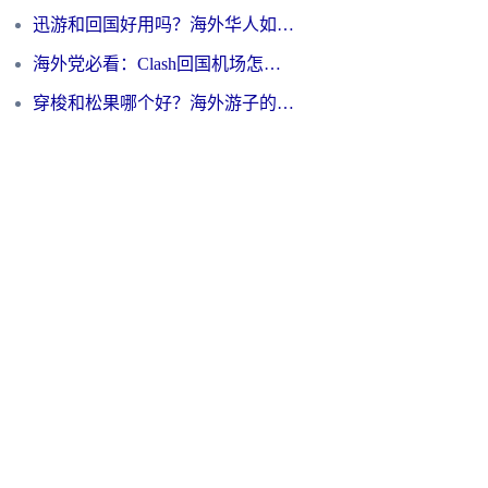
迅游和回国好用吗？海外华人如何选择靠谱的回国加速器
海外党必看：Clash回国机场怎么选？一篇搞定无缝访问国内资源的全攻略
穿梭和松果哪个好？海外游子的数字归乡路，到底该怎么选