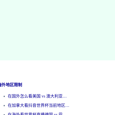
海外地区限制
在国外怎么看美国 vs 澳大利亚世界杯直播？海外党必藏的中文解说观赛指南
在加拿大看抖音世界杯当前地区不可播放？海外党体育观赛终极指南
在海外看世界杯直播德国 vs 巴拉圭当前IP受限制？这篇指南帮你轻松解决地区限制