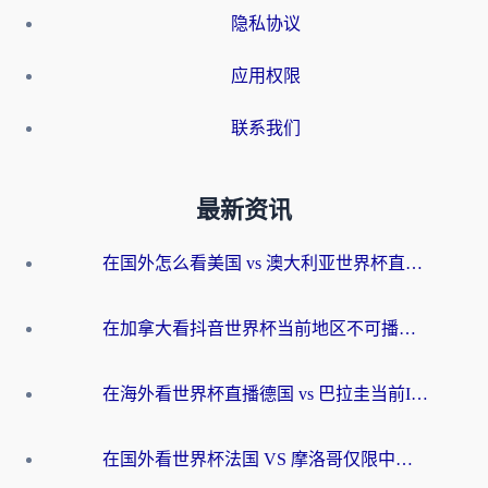
隐私协议
应用权限
联系我们
最新资讯
在国外怎么看美国 vs 澳大利亚世界杯直播？海外党必藏的中文解说观赛指南
在加拿大看抖音世界杯当前地区不可播放？海外党体育观赛终极指南
在海外看世界杯直播德国 vs 巴拉圭当前IP受限制？这篇指南帮你轻松解决地区限制
在国外看世界杯法国 VS 摩洛哥仅限中国大陆？别让地域限制拦下你的欢呼