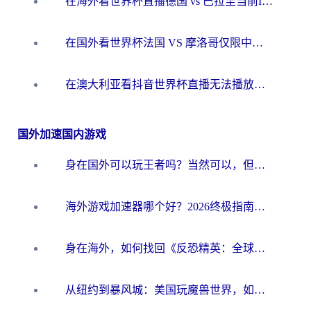
在海外看世界杯直播德国 vs 巴拉圭当前IP受限制？这篇指南帮你轻松解决地区限制
在国外看世界杯法国 VS 摩洛哥仅限中国大陆？别让地域限制拦下你的欢呼
在澳大利亚看抖音世界杯直播无法播放？海外党体育观赛终极指南来了！
国外加速国内游戏
身在国外可以玩王者吗？当然可以，但你需要这份“加速”指南
海外游戏加速器哪个好？2026终极指南帮你畅玩国服+解决卡顿难题
身在海外，如何找回《反恐精英：全球攻势》国服的丝滑手感？一份给你的终极指南
从纽约到暴风城：美国玩魔兽世界，如何找到你的最佳网络航线