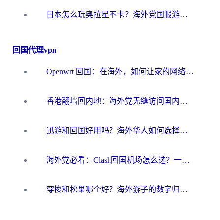
日本怎么玩奥拉星不卡？海外党国服游戏加速器选择全攻略
回国代理vpn
Openwrt 回国：在海外，如何让家的网络触手可及
香港翻墙回内地：海外党无缝访问国内资源的加速器选择全攻略
迅游和回国好用吗？海外华人如何选择靠谱的回国加速器
海外党必看：Clash回国机场怎么选？一篇搞定无缝访问国内资源的全攻略
穿梭和松果哪个好？海外游子的数字归乡路，到底该怎么选