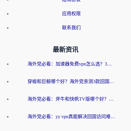
应用权限
联系我们
最新资讯
海外党必看：加速器免费vpn怎么选？3步教你无缝访问国内资源
穿梭和巨鲸哪个好？海外党亲测3款回国加速器，教你避开90%的坑
海外党必看：斧牛和快帆TV版哪个好？3分钟选对回国加速器，无缝刷B站、追热剧
海外党必看：yy vpn真能解决回国访问难题？附云极initap测评+免费方案对比