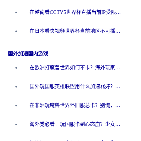
在越南看CCTV5世界杯直播当前IP受限制？海外党体育观赛终极指南来了
在日本看央视频世界杯当前地区不可播放？海外党体育观赛终极指南
国外加速国内游戏
在欧洲打魔兽世界如何不卡？海外玩家的国服游戏加速终极攻略
国外玩国服英雄联盟用什么加速器好？海外党亲测有效的国服游戏加速指南
在非洲玩魔兽世界怀旧服总卡？别慌，这份指南帮你丝滑开荒
海外党必看：玩国服卡到心态崩？少女前线云图计划加速器免费推荐+碧蓝航线足球世界流畅攻略