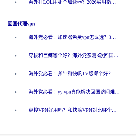
海外打LOL用哪个加速器？2026实用指南：从延迟到设备适配，一篇解决你的国服游戏痛点
回国代理vpn
海外党必看：加速器免费vpn怎么选？3步教你无缝访问国内资源
穿梭和巨鲸哪个好？海外党亲测3款回国加速器，教你避开90%的坑
海外党必看：斧牛和快帆TV版哪个好？3分钟选对回国加速器，无缝刷B站、追热剧
海外党必看：yy vpn真能解决回国访问难题？附云极initap测评+免费方案对比
穿梭VPN好用吗？和快滚VPN对比哪个回国效果更好？海外党选回国加速器必看指南