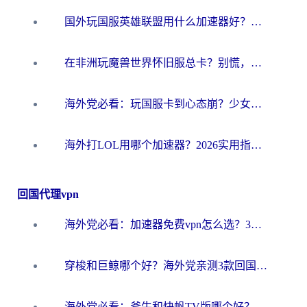
国外玩国服英雄联盟用什么加速器好？海外党亲测有效的国服游戏加速指南
在非洲玩魔兽世界怀旧服总卡？别慌，这份指南帮你丝滑开荒
海外党必看：玩国服卡到心态崩？少女前线云图计划加速器免费推荐+碧蓝航线足球世界流畅攻略
海外打LOL用哪个加速器？2026实用指南：从延迟到设备适配，一篇解决你的国服游戏痛点
回国代理vpn
海外党必看：加速器免费vpn怎么选？3步教你无缝访问国内资源
穿梭和巨鲸哪个好？海外党亲测3款回国加速器，教你避开90%的坑
海外党必看：斧牛和快帆TV版哪个好？3分钟选对回国加速器，无缝刷B站、追热剧