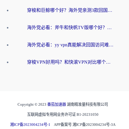
穿梭和巨鲸哪个好？海外党亲测3款回国加速器，教你避开90%的坑
海外党必看：斧牛和快帆TV版哪个好？3分钟选对回国加速器，无缝刷B站、追热剧
海外党必看：yy vpn真能解决回国访问难题？附云极initap测评+免费方案对比
穿梭VPN好用吗？和快滚VPN对比哪个回国效果更好？海外党选回国加速器必看指南
Copyright © 2023
番茄加速器
湖南精准量科技有限公司
互联网虚拟专用网业务许可证 B1-20231050
湘ICP备2023004234号-1
APP备案号 湘ICP备2023004234号-3A