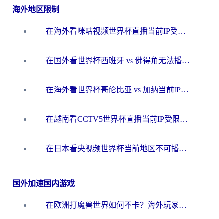
海外地区限制
在海外看咪咕视频世界杯直播当前IP受限制？这篇指南帮你搞定所有体育赛事观看难题
在国外看世界杯西班牙 vs 佛得角无法播放？这篇指南帮你解锁所有中文体育直播
在海外看世界杯哥伦比亚 vs 加纳当前IP受限制？这篇指南帮你流畅看中文解说赛事
在越南看CCTV5世界杯直播当前IP受限制？海外党体育观赛终极指南来了
在日本看央视频世界杯当前地区不可播放？海外党体育观赛终极指南
国外加速国内游戏
在欧洲打魔兽世界如何不卡？海外玩家的国服游戏加速终极攻略