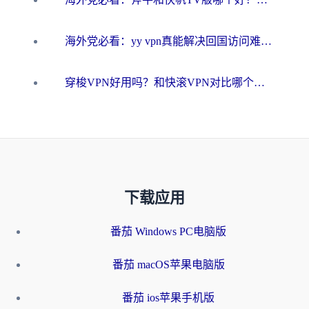
海外党必看：yy vpn真能解决回国访问难题？附云极initap测评+免费方案对比
穿梭VPN好用吗？和快滚VPN对比哪个回国效果更好？海外党选回国加速器必看指南
下载应用
番茄 Windows PC电脑版
番茄 macOS苹果电脑版
番茄 ios苹果手机版