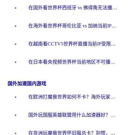
在国外看世界杯西班牙 vs 佛得角无法播放？这篇指南帮你解锁所有中文体育直播
在海外看世界杯哥伦比亚 vs 加纳当前IP受限制？这篇指南帮你流畅看中文解说赛事
在越南看CCTV5世界杯直播当前IP受限制？海外党体育观赛终极指南来了
在日本看央视频世界杯当前地区不可播放？海外党体育观赛终极指南
国外加速国内游戏
在欧洲打魔兽世界如何不卡？海外玩家的国服游戏加速终极攻略
国外玩国服英雄联盟用什么加速器好？海外党亲测有效的国服游戏加速指南
在非洲玩魔兽世界怀旧服总卡？别慌，这份指南帮你丝滑开荒