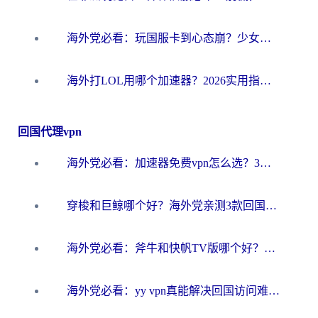
海外党必看：玩国服卡到心态崩？少女前线云图计划加速器免费推荐+碧蓝航线足球世界流畅攻略
海外打LOL用哪个加速器？2026实用指南：从延迟到设备适配，一篇解决你的国服游戏痛点
回国代理vpn
海外党必看：加速器免费vpn怎么选？3步教你无缝访问国内资源
穿梭和巨鲸哪个好？海外党亲测3款回国加速器，教你避开90%的坑
海外党必看：斧牛和快帆TV版哪个好？3分钟选对回国加速器，无缝刷B站、追热剧
海外党必看：yy vpn真能解决回国访问难题？附云极initap测评+免费方案对比