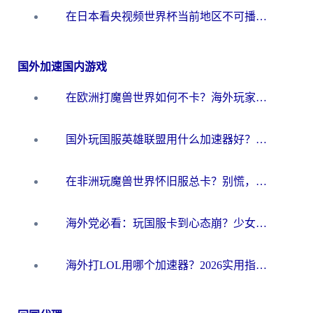
在日本看央视频世界杯当前地区不可播放？海外党体育观赛终极指南
国外加速国内游戏
在欧洲打魔兽世界如何不卡？海外玩家的国服游戏加速终极攻略
国外玩国服英雄联盟用什么加速器好？海外党亲测有效的国服游戏加速指南
在非洲玩魔兽世界怀旧服总卡？别慌，这份指南帮你丝滑开荒
海外党必看：玩国服卡到心态崩？少女前线云图计划加速器免费推荐+碧蓝航线足球世界流畅攻略
海外打LOL用哪个加速器？2026实用指南：从延迟到设备适配，一篇解决你的国服游戏痛点