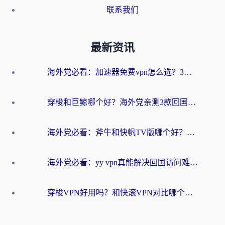
联系我们
最新资讯
海外党必看：加速器免费vpn怎么选？3步教你无缝访问国内资源
穿梭和巨鲸哪个好？海外党亲测3款回国加速器，教你避开90%的坑
海外党必看：斧牛和快帆TV版哪个好？3分钟选对回国加速器，无缝刷B站、追热剧
海外党必看：yy vpn真能解决回国访问难题？附云极initap测评+免费方案对比
穿梭VPN好用吗？和快滚VPN对比哪个回国效果更好？海外党选回国加速器必看指南