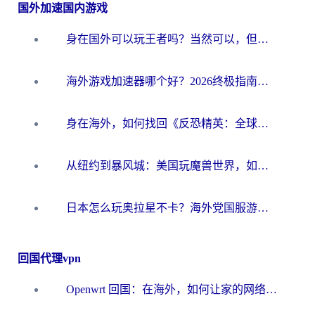
国外加速国内游戏
身在国外可以玩王者吗？当然可以，但你需要这份“加速”指南
海外游戏加速器哪个好？2026终极指南帮你畅玩国服+解决卡顿难题
身在海外，如何找回《反恐精英：全球攻势》国服的丝滑手感？一份给你的终极指南
从纽约到暴风城：美国玩魔兽世界，如何找到你的最佳网络航线
日本怎么玩奥拉星不卡？海外党国服游戏加速器选择全攻略
回国代理vpn
Openwrt 回国：在海外，如何让家的网络触手可及