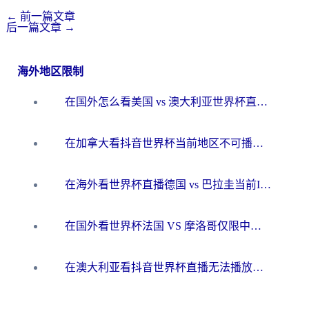
←
前一篇文章
后一篇文章
→
海外地区限制
在国外怎么看美国 vs 澳大利亚世界杯直播？海外党必藏的中文解说观赛指南
在加拿大看抖音世界杯当前地区不可播放？海外党体育观赛终极指南
在海外看世界杯直播德国 vs 巴拉圭当前IP受限制？这篇指南帮你轻松解决地区限制
在国外看世界杯法国 VS 摩洛哥仅限中国大陆？别让地域限制拦下你的欢呼
在澳大利亚看抖音世界杯直播无法播放？海外党体育观赛终极指南来了！