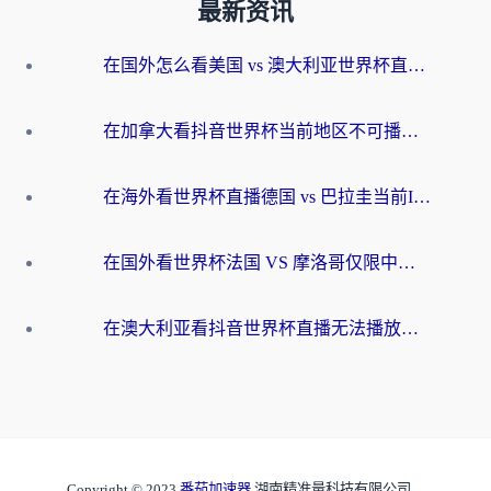
最新资讯
在国外怎么看美国 vs 澳大利亚世界杯直播？海外党必藏的中文解说观赛指南
在加拿大看抖音世界杯当前地区不可播放？海外党体育观赛终极指南
在海外看世界杯直播德国 vs 巴拉圭当前IP受限制？这篇指南帮你轻松解决地区限制
在国外看世界杯法国 VS 摩洛哥仅限中国大陆？别让地域限制拦下你的欢呼
在澳大利亚看抖音世界杯直播无法播放？海外党体育观赛终极指南来了！
Copyright © 2023
番茄加速器
湖南精准量科技有限公司