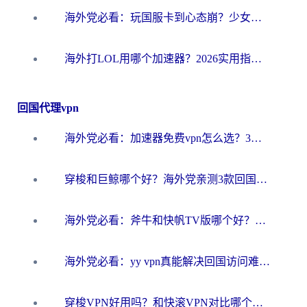
海外党必看：玩国服卡到心态崩？少女前线云图计划加速器免费推荐+碧蓝航线足球世界流畅攻略
海外打LOL用哪个加速器？2026实用指南：从延迟到设备适配，一篇解决你的国服游戏痛点
回国代理vpn
海外党必看：加速器免费vpn怎么选？3步教你无缝访问国内资源
穿梭和巨鲸哪个好？海外党亲测3款回国加速器，教你避开90%的坑
海外党必看：斧牛和快帆TV版哪个好？3分钟选对回国加速器，无缝刷B站、追热剧
海外党必看：yy vpn真能解决回国访问难题？附云极initap测评+免费方案对比
穿梭VPN好用吗？和快滚VPN对比哪个回国效果更好？海外党选回国加速器必看指南