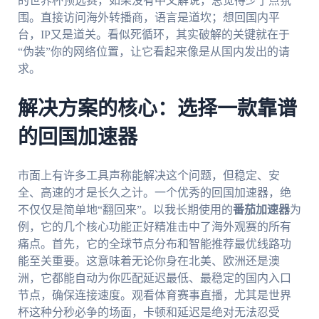
的世界杯预选赛，如果没有中文解说，总觉得少了点氛
围。直接访问海外转播商，语言是道坎；想回国内平
台，IP又是道关。看似死循环，其实破解的关键就在于
“伪装”你的网络位置，让它看起来像是从国内发出的请
求。
解决方案的核心：选择一款靠谱
的回国加速器
市面上有许多工具声称能解决这个问题，但稳定、安
全、高速的才是长久之计。一个优秀的回国加速器，绝
不仅仅是简单地“翻回来”。以我长期使用的
番茄加速器
为
例，它的几个核心功能正好精准击中了海外观赛的所有
痛点。首先，它的全球节点分布和智能推荐最优线路功
能至关重要。这意味着无论你身在北美、欧洲还是澳
洲，它都能自动为你匹配延迟最低、最稳定的国内入口
节点，确保连接速度。观看体育赛事直播，尤其是世界
杯这种分秒必争的场面，卡顿和延迟是绝对无法忍受