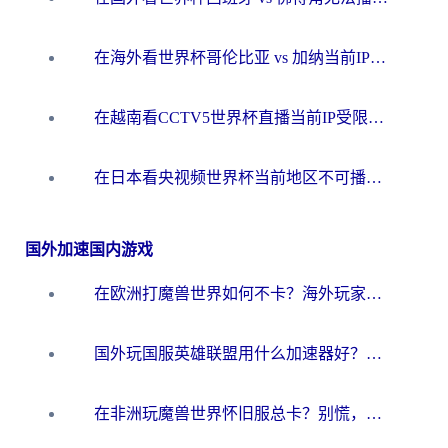
在海外看世界杯哥伦比亚 vs 加纳当前IP受限制？这篇指南帮你流畅看中文解说赛事
在越南看CCTV5世界杯直播当前IP受限制？海外党体育观赛终极指南来了
在日本看央视频世界杯当前地区不可播放？海外党体育观赛终极指南
国外加速国内游戏
在欧洲打魔兽世界如何不卡？海外玩家的国服游戏加速终极攻略
国外玩国服英雄联盟用什么加速器好？海外党亲测有效的国服游戏加速指南
在非洲玩魔兽世界怀旧服总卡？别慌，这份指南帮你丝滑开荒