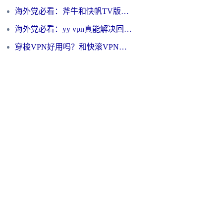
海外党必看：斧牛和快帆TV版哪个好？3分钟选对回国加速器，无缝刷B站、追热剧
海外党必看：yy vpn真能解决回国访问难题？附云极initap测评+免费方案对比
穿梭VPN好用吗？和快滚VPN对比哪个回国效果更好？海外党选回国加速器必看指南