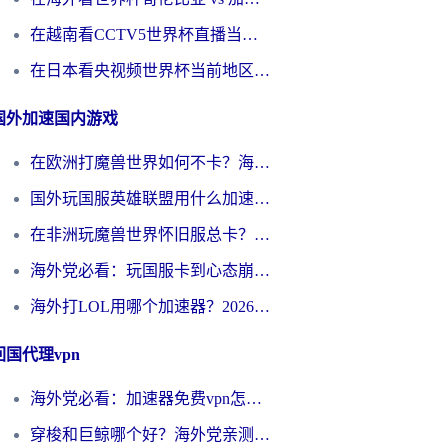
在越南看CCTV5世界杯直播当前IP受限制？海外党体育观赛终极指南来了
在日本看央视频世界杯当前地区不可播放？海外党体育观赛终极指南
国外加速国内游戏
在欧洲打魔兽世界如何不卡？海外玩家的国服游戏加速终极攻略
国外玩国服英雄联盟用什么加速器好？海外党亲测有效的国服游戏加速指南
在非洲玩魔兽世界怀旧服总卡？别慌，这份指南帮你丝滑开荒
海外党必看：玩国服卡到心态崩？少女前线云图计划加速器免费推荐+碧蓝航线足球世界流畅攻略
海外打LOL用哪个加速器？2026实用指南：从延迟到设备适配，一篇解决你的国服游戏痛点
回国代理vpn
海外党必看：加速器免费vpn怎么选？3步教你无缝访问国内资源
穿梭和巨鲸哪个好？海外党亲测3款回国加速器，教你避开90%的坑