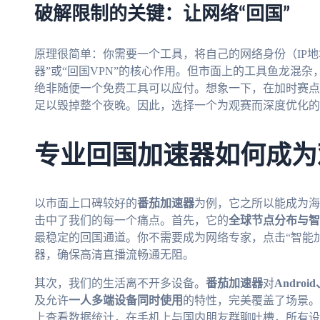
破解限制的关键：让网络“回国”
原理很简单：你需要一个工具，将自己的网络身份（IP
器”或“回国VPN”的核心作用。但市面上的工具鱼龙混
绝非随便一个免费工具可以应付。想象一下，在加时赛点
足以毁掉整个夜晚。因此，选择一个为观赛而深度优化的
专业回国加速器如何成为
以市面上口碑较好的
番茄加速器
为例，它之所以能成为海
击中了我们的每一个痛点。首先，它的
全球节点分布与智
最稳定的回国通道。你不需要成为网络专家，点击“智能
器，确保高清直播流畅通无阻。
其次，我们的生活离不开多设备。
番茄加速器
对
Andro
及允许
一人多端设备同时使用
的特性，完美覆盖了场景。
上查看数据统计，在手机上与国内朋友群聊吐槽，所有设