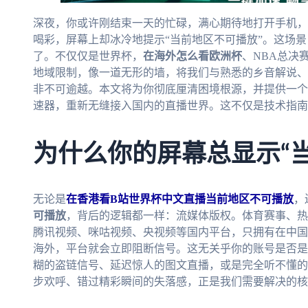
深夜，你或许刚结束一天的忙碌，满心期待地打开手机，
喝彩，屏幕上却冰冷地提示“当前地区不可播放”。这场
了。不仅仅是世界杯，
在海外怎么看欧洲杯
、NBA总决
地域限制，像一道无形的墙，将我们与熟悉的乡音解说、
非不可逾越。本文将为你彻底厘清困境根源，并提供一个
速器，重新无缝接入国内的直播世界。这不仅是技术指南
为什么你的屏幕总显示“
无论是
在香港看B站世界杯中文直播当前地区不可播放
，
可播放
，背后的逻辑都一样：流媒体版权。体育赛事、热
腾讯视频、咪咕视频、央视频等国内平台，只拥有在中国
海外，平台就会立即阻断信号。这无关乎你的账号是否是
糊的盗链信号、延迟惊人的图文直播，或是完全听不懂的
步欢呼、错过精彩瞬间的失落感，正是我们需要解决的核