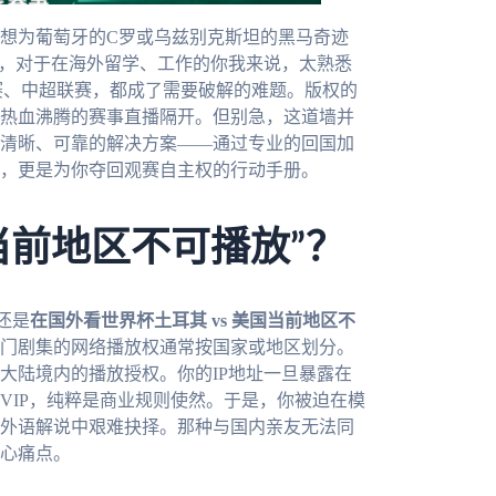
想为葡萄牙的C罗或乌兹别克斯坦的黑马奇迹
景，对于在海外留学、工作的你我来说，太熟悉
赛、中超联赛，都成了需要破解的难题。版权的
热血沸腾的赛事直播隔开。但别急，这道墙并
清晰、可靠的解决方案——通过专业的回国加
，更是为你夺回观赛自主权的行动手册。
当前地区不可播放”？
还是
在国外看世界杯土耳其 vs 美国当前地区不
门剧集的网络播放权通常按国家或地区划分。
大陆境内的播放授权。你的IP地址一旦暴露在
VIP，纯粹是商业规则使然。于是，你被迫在模
外语解说中艰难抉择。那种与国内亲友无法同
心痛点。