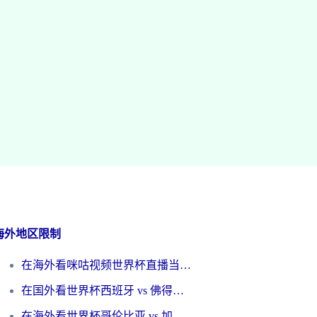
海外地区限制
在海外看咪咕视频世界杯直播当前IP受限制？这篇指南帮你搞定所有体育赛事观看难题
在国外看世界杯西班牙 vs 佛得角无法播放？这篇指南帮你解锁所有中文体育直播
在海外看世界杯哥伦比亚 vs 加纳当前IP受限制？这篇指南帮你流畅看中文解说赛事