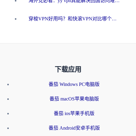
海外党必看：yy vpn真能解决回国访问难题？附云极initap测评+免费方案对比
穿梭VPN好用吗？和快滚VPN对比哪个回国效果更好？海外党选回国加速器必看指南
下载应用
番茄 Windows PC电脑版
番茄 macOS苹果电脑版
番茄 ios苹果手机版
番茄 Android安卓手机版