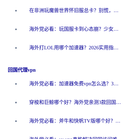
在非洲玩魔兽世界怀旧服总卡？别慌，这份指南帮你丝滑开荒
海外党必看：玩国服卡到心态崩？少女前线云图计划加速器免费推荐+碧蓝航线足球世界流畅攻略
海外打LOL用哪个加速器？2026实用指南：从延迟到设备适配，一篇解决你的国服游戏痛点
回国代理vpn
海外党必看：加速器免费vpn怎么选？3步教你无缝访问国内资源
穿梭和巨鲸哪个好？海外党亲测3款回国加速器，教你避开90%的坑
海外党必看：斧牛和快帆TV版哪个好？3分钟选对回国加速器，无缝刷B站、追热剧