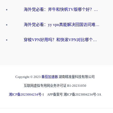
海外党必看：斧牛和快帆TV版哪个好？3分钟选对回国加速器，无缝刷B站、追热剧
海外党必看：yy vpn真能解决回国访问难题？附云极initap测评+免费方案对比
穿梭VPN好用吗？和快滚VPN对比哪个回国效果更好？海外党选回国加速器必看指南
Copyright © 2023
番茄加速器
湖南精准量科技有限公司
互联网虚拟专用网业务许可证 B1-20231050
湘ICP备2023004234号-1
APP备案号 湘ICP备2023004234号-3A