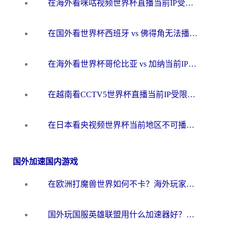
在海外看咪咕视频世界杯直播当前IP受限制？这篇指南帮你搞定所有体育赛事观看难题
在国外看世界杯西班牙 vs 佛得角无法播放？这篇指南帮你解锁所有中文体育直播
在海外看世界杯哥伦比亚 vs 加纳当前IP受限制？这篇指南帮你流畅看中文解说赛事
在越南看CCTV5世界杯直播当前IP受限制？海外党体育观赛终极指南来了
在日本看央视频世界杯当前地区不可播放？海外党体育观赛终极指南
国外加速国内游戏
在欧洲打魔兽世界如何不卡？海外玩家的国服游戏加速终极攻略
国外玩国服英雄联盟用什么加速器好？海外党亲测有效的国服游戏加速指南