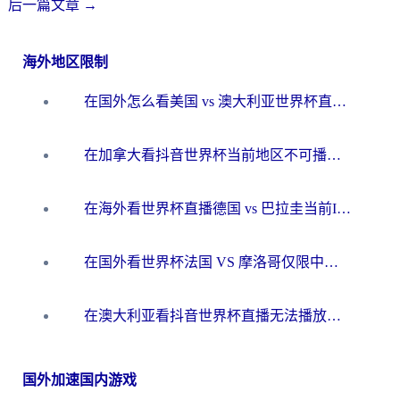
后一篇文章
→
海外地区限制
在国外怎么看美国 vs 澳大利亚世界杯直播？海外党必藏的中文解说观赛指南
在加拿大看抖音世界杯当前地区不可播放？海外党体育观赛终极指南
在海外看世界杯直播德国 vs 巴拉圭当前IP受限制？这篇指南帮你轻松解决地区限制
在国外看世界杯法国 VS 摩洛哥仅限中国大陆？别让地域限制拦下你的欢呼
在澳大利亚看抖音世界杯直播无法播放？海外党体育观赛终极指南来了！
国外加速国内游戏