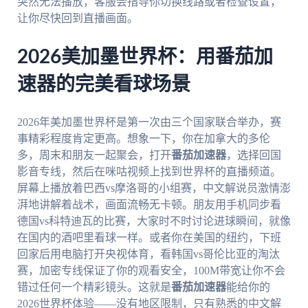
突然无法播放，客服会指导你切换线路或者检查设置，
让你尽快回到直播画面。
2026美加墨世界杯：用番茄加
速器的完美看球场景
2026年美加墨世界杯是第一次由三个国家联合举办，赛
事精彩程度肯定更高。想象一下，你在加拿大的多伦
多，周末和朋友一起聚会，打开
番茄加速器
，选择回国
影音专线，然后在咪咕视频上找到世界杯的直播频道。
屏幕上播放着巴西vs摩洛哥的小组赛，中文解说员激情澎
湃地讲解着战术，画面流畅无卡顿。朋友用手机同步看
德国vs科特迪瓦的比赛，大家时不时讨论进球瞬间，就像
在国内的酒吧里看球一样。或者你在美国的纽约，下班
回家后用电脑打开央视体育，看韩国vs哥伦比亚的淘汰
赛，加密专线保证了你的观看安全，100M带宽让你不会
错过任何一个精彩镜头。这就是
番茄加速器
能给你的
2026世界杯体验——没有地区限制，只有熟悉的中文解