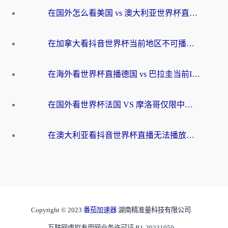
在国外怎么看美国 vs 澳大利亚世界杯直播？海外党必藏的中文解说观赛指南
在加拿大看抖音世界杯当前地区不可播放？海外党体育观赛终极指南
在海外看世界杯直播德国 vs 巴拉圭当前IP受限制？这篇指南帮你轻松解决地区限制
在国外看世界杯法国 VS 摩洛哥仅限中国大陆？别让地域限制拦下你的欢呼
在澳大利亚看抖音世界杯直播无法播放？海外党体育观赛终极指南来了！
Copyright © 2023
番茄加速器
湖南精准量科技有限公司
互联网虚拟专用网业务许可证 B1-20231050