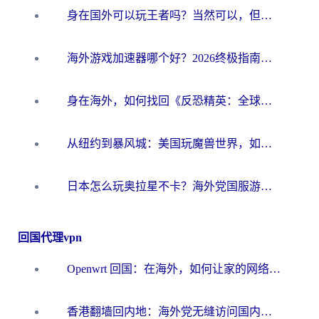
身在国外可以玩王者吗？当然可以，但你需要这份“加速”指南
海外游戏加速器哪个好？2026终极指南帮你畅玩国服+解决卡顿难题
身在海外，如何找回《反恐精英：全球攻势》国服的丝滑手感？一份给你的终极指南
从纽约到暴风城：美国玩魔兽世界，如何找到你的最佳网络航线
日本怎么玩奥拉星不卡？海外党国服游戏加速器选择全攻略
回国代理vpn
Openwrt 回国：在海外，如何让家的网络触手可及
香港翻墙回内地：海外党无缝访问国内资源的加速器选择全攻略