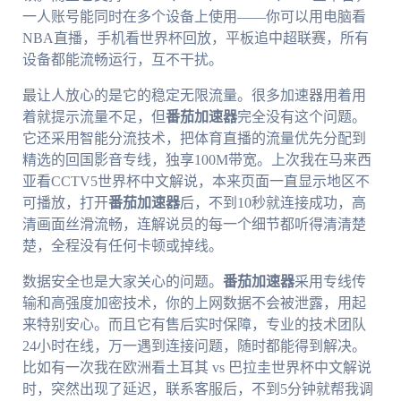
一人账号能同时在多个设备上使用——你可以用电脑看
NBA直播，手机看世界杯回放，平板追中超联赛，所有
设备都能流畅运行，互不干扰。
最让人放心的是它的稳定无限流量。很多加速器用着用
着就提示流量不足，但
番茄加速器
完全没有这个问题。
它还采用智能分流技术，把体育直播的流量优先分配到
精选的回国影音专线，独享100M带宽。上次我在马来西
亚看CCTV5世界杯中文解说，本来页面一直显示地区不
可播放，打开
番茄加速器
后，不到10秒就连接成功，高
清画面丝滑流畅，连解说员的每一个细节都听得清清楚
楚，全程没有任何卡顿或掉线。
数据安全也是大家关心的问题。
番茄加速器
采用专线传
输和高强度加密技术，你的上网数据不会被泄露，用起
来特别安心。而且它有售后实时保障，专业的技术团队
24小时在线，万一遇到连接问题，随时都能得到解决。
比如有一次我在欧洲看土耳其 vs 巴拉圭世界杯中文解说
时，突然出现了延迟，联系客服后，不到5分钟就帮我调