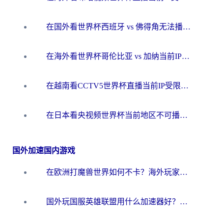
在国外看世界杯西班牙 vs 佛得角无法播放？这篇指南帮你解锁所有中文体育直播
在海外看世界杯哥伦比亚 vs 加纳当前IP受限制？这篇指南帮你流畅看中文解说赛事
在越南看CCTV5世界杯直播当前IP受限制？海外党体育观赛终极指南来了
在日本看央视频世界杯当前地区不可播放？海外党体育观赛终极指南
国外加速国内游戏
在欧洲打魔兽世界如何不卡？海外玩家的国服游戏加速终极攻略
国外玩国服英雄联盟用什么加速器好？海外党亲测有效的国服游戏加速指南