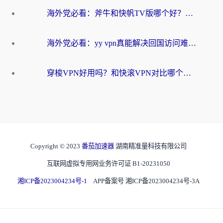
海外党必看：斧牛和快帆TV版哪个好？3分钟选对回国加速器，无缝刷B站、追热剧
海外党必看：yy vpn真能解决回国访问难题？附云极initap测评+免费方案对比
穿梭VPN好用吗？和快滚VPN对比哪个回国效果更好？海外党选回国加速器必看指南
Copyright © 2023
番茄加速器
湖南精准量科技有限公司
互联网虚拟专用网业务许可证 B1-20231050
湘ICP备2023004234号-1
APP备案号 湘ICP备2023004234号-3A