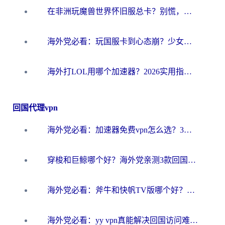
在非洲玩魔兽世界怀旧服总卡？别慌，这份指南帮你丝滑开荒
海外党必看：玩国服卡到心态崩？少女前线云图计划加速器免费推荐+碧蓝航线足球世界流畅攻略
海外打LOL用哪个加速器？2026实用指南：从延迟到设备适配，一篇解决你的国服游戏痛点
回国代理vpn
海外党必看：加速器免费vpn怎么选？3步教你无缝访问国内资源
穿梭和巨鲸哪个好？海外党亲测3款回国加速器，教你避开90%的坑
海外党必看：斧牛和快帆TV版哪个好？3分钟选对回国加速器，无缝刷B站、追热剧
海外党必看：yy vpn真能解决回国访问难题？附云极initap测评+免费方案对比