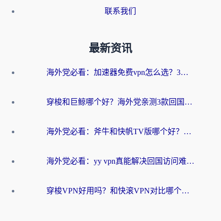
联系我们
最新资讯
海外党必看：加速器免费vpn怎么选？3步教你无缝访问国内资源
穿梭和巨鲸哪个好？海外党亲测3款回国加速器，教你避开90%的坑
海外党必看：斧牛和快帆TV版哪个好？3分钟选对回国加速器，无缝刷B站、追热剧
海外党必看：yy vpn真能解决回国访问难题？附云极initap测评+免费方案对比
穿梭VPN好用吗？和快滚VPN对比哪个回国效果更好？海外党选回国加速器必看指南