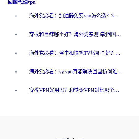
回国代理vpn
海外党必看：加速器免费vpn怎么选？3步教你无缝访问国内资源
穿梭和巨鲸哪个好？海外党亲测3款回国加速器，教你避开90%的坑
海外党必看：斧牛和快帆TV版哪个好？3分钟选对回国加速器，无缝刷B站、追热剧
海外党必看：yy vpn真能解决回国访问难题？附云极initap测评+免费方案对比
穿梭VPN好用吗？和快滚VPN对比哪个回国效果更好？海外党选回国加速器必看指南