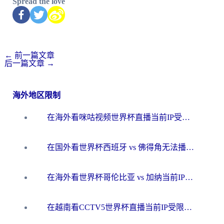
Spread the love
←
前一篇文章
后一篇文章
→
海外地区限制
在海外看咪咕视频世界杯直播当前IP受限制？这篇指南帮你搞定所有体育赛事观看难题
在国外看世界杯西班牙 vs 佛得角无法播放？这篇指南帮你解锁所有中文体育直播
在海外看世界杯哥伦比亚 vs 加纳当前IP受限制？这篇指南帮你流畅看中文解说赛事
在越南看CCTV5世界杯直播当前IP受限制？海外党体育观赛终极指南来了