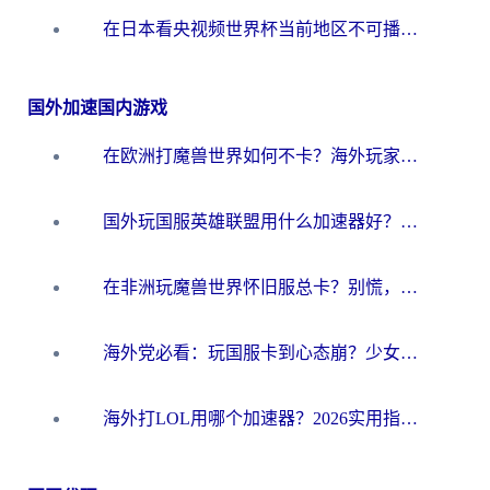
在日本看央视频世界杯当前地区不可播放？海外党体育观赛终极指南
国外加速国内游戏
在欧洲打魔兽世界如何不卡？海外玩家的国服游戏加速终极攻略
国外玩国服英雄联盟用什么加速器好？海外党亲测有效的国服游戏加速指南
在非洲玩魔兽世界怀旧服总卡？别慌，这份指南帮你丝滑开荒
海外党必看：玩国服卡到心态崩？少女前线云图计划加速器免费推荐+碧蓝航线足球世界流畅攻略
海外打LOL用哪个加速器？2026实用指南：从延迟到设备适配，一篇解决你的国服游戏痛点