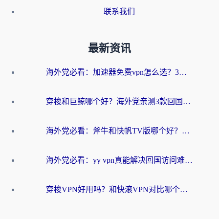
联系我们
最新资讯
海外党必看：加速器免费vpn怎么选？3步教你无缝访问国内资源
穿梭和巨鲸哪个好？海外党亲测3款回国加速器，教你避开90%的坑
海外党必看：斧牛和快帆TV版哪个好？3分钟选对回国加速器，无缝刷B站、追热剧
海外党必看：yy vpn真能解决回国访问难题？附云极initap测评+免费方案对比
穿梭VPN好用吗？和快滚VPN对比哪个回国效果更好？海外党选回国加速器必看指南