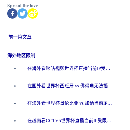
Spread the love
←
前一篇文章
海外地区限制
在海外看咪咕视频世界杯直播当前IP受限制？这篇指南帮你搞定所有体育赛事观看难题
在国外看世界杯西班牙 vs 佛得角无法播放？这篇指南帮你解锁所有中文体育直播
在海外看世界杯哥伦比亚 vs 加纳当前IP受限制？这篇指南帮你流畅看中文解说赛事
在越南看CCTV5世界杯直播当前IP受限制？海外党体育观赛终极指南来了