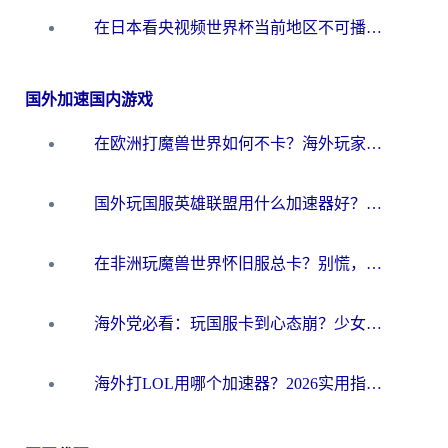
在日本看央视频世界杯当前地区不可播放？海外党体育观赛终极指南
国外加速国内游戏
在欧洲打魔兽世界如何不卡？海外玩家的国服游戏加速终极攻略
国外玩国服英雄联盟用什么加速器好？海外党亲测有效的国服游戏加速指南
在非洲玩魔兽世界怀旧服总卡？别慌，这份指南帮你丝滑开荒
海外党必看：玩国服卡到心态崩？少女前线云图计划加速器免费推荐+碧蓝航线足球世界流畅攻略
海外打LOL用哪个加速器？2026实用指南：从延迟到设备适配，一篇解决你的国服游戏痛点