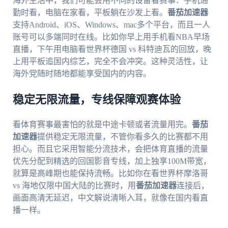
海外生活中，我们可能会用不同的设备看赛事：手机通
勤时看，电脑在家看，平板躺在沙发上看。
番茄加速器
支持Android、iOS、Windows、mac多个平台，而且一人
账号可以多端同时在线。比如你早上用手机看NBA早场
直播，下午用电脑看世界杯德国 vs 科特迪瓦的回放，晚
上用平板追国内综艺，完全不会冲突。这种灵活性，让
海外党随时随地都能享受国内的内容。
稳定无限流量，专线保障观赛体验
看体育赛事最害怕的就是中途卡顿或者流量用完。
番茄
加速器
提供稳定无限流量，不管你看多久的比赛都不用
担心。而且它采用智能分流技术，会把体育直播的流量
优先分配到精选的回国影音专线，加上独享100M带宽，
就算是高峰期也能保持流畅。比如你在看世界杯摩洛哥
vs 海地仅限中国大陆的比赛时，用
番茄加速器
连接后，
画面高清无延迟，中文解说清晰入耳，就像在国内看直
播一样。