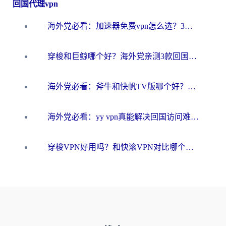
回国代理vpn
海外党必看：加速器免费vpn怎么选？3步教你无缝访问国内资源
穿梭和巨鲸哪个好？海外党亲测3款回国加速器，教你避开90%的坑
海外党必看：斧牛和快帆TV版哪个好？3分钟选对回国加速器，无缝刷B站、追热剧
海外党必看：yy vpn真能解决回国访问难题？附云极initap测评+免费方案对比
穿梭VPN好用吗？和快滚VPN对比哪个回国效果更好？海外党选回国加速器必看指南