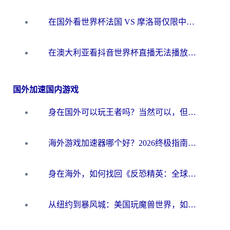
在国外看世界杯法国 VS 摩洛哥仅限中国大陆？别让地域限制拦下你的欢呼
在澳大利亚看抖音世界杯直播无法播放？海外党体育观赛终极指南来了！
国外加速国内游戏
身在国外可以玩王者吗？当然可以，但你需要这份“加速”指南
海外游戏加速器哪个好？2026终极指南帮你畅玩国服+解决卡顿难题
身在海外，如何找回《反恐精英：全球攻势》国服的丝滑手感？一份给你的终极指南
从纽约到暴风城：美国玩魔兽世界，如何找到你的最佳网络航线