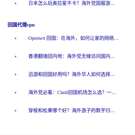
日本怎么玩奥拉星不卡？海外党国服游戏加速器选择全攻略
回国代理vpn
Openwrt 回国：在海外，如何让家的网络触手可及
香港翻墙回内地：海外党无缝访问国内资源的加速器选择全攻略
迅游和回国好用吗？海外华人如何选择靠谱的回国加速器
海外党必看：Clash回国机场怎么选？一篇搞定无缝访问国内资源的全攻略
穿梭和松果哪个好？海外游子的数字归乡路，到底该怎么选