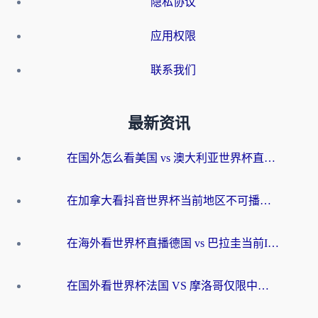
隐私协议
应用权限
联系我们
最新资讯
在国外怎么看美国 vs 澳大利亚世界杯直播？海外党必藏的中文解说观赛指南
在加拿大看抖音世界杯当前地区不可播放？海外党体育观赛终极指南
在海外看世界杯直播德国 vs 巴拉圭当前IP受限制？这篇指南帮你轻松解决地区限制
在国外看世界杯法国 VS 摩洛哥仅限中国大陆？别让地域限制拦下你的欢呼