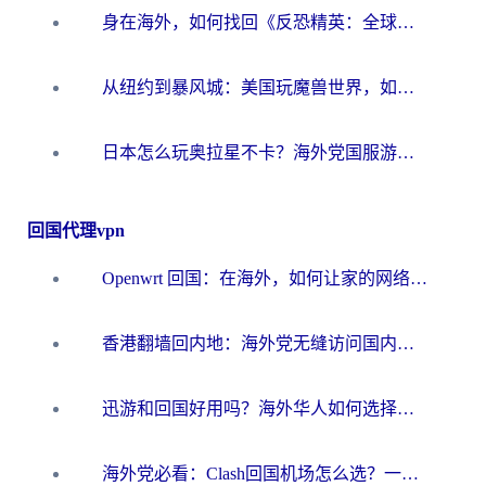
身在海外，如何找回《反恐精英：全球攻势》国服的丝滑手感？一份给你的终极指南
从纽约到暴风城：美国玩魔兽世界，如何找到你的最佳网络航线
日本怎么玩奥拉星不卡？海外党国服游戏加速器选择全攻略
回国代理vpn
Openwrt 回国：在海外，如何让家的网络触手可及
香港翻墙回内地：海外党无缝访问国内资源的加速器选择全攻略
迅游和回国好用吗？海外华人如何选择靠谱的回国加速器
海外党必看：Clash回国机场怎么选？一篇搞定无缝访问国内资源的全攻略