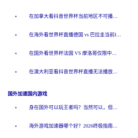
在加拿大看抖音世界杯当前地区不可播放？海外党体育观赛终极指南
在海外看世界杯直播德国 vs 巴拉圭当前IP受限制？这篇指南帮你轻松解决地区限制
在国外看世界杯法国 VS 摩洛哥仅限中国大陆？别让地域限制拦下你的欢呼
在澳大利亚看抖音世界杯直播无法播放？海外党体育观赛终极指南来了！
国外加速国内游戏
身在国外可以玩王者吗？当然可以，但你需要这份“加速”指南
海外游戏加速器哪个好？2026终极指南帮你畅玩国服+解决卡顿难题