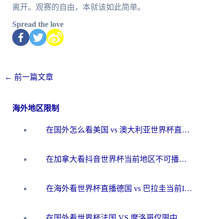
离开。观赛的自由，本就该如此简单。
Spread the love
←
前一篇文章
海外地区限制
在国外怎么看美国 vs 澳大利亚世界杯直播？海外党必藏的中文解说观赛指南
在加拿大看抖音世界杯当前地区不可播放？海外党体育观赛终极指南
在海外看世界杯直播德国 vs 巴拉圭当前IP受限制？这篇指南帮你轻松解决地区限制
在国外看世界杯法国 VS 摩洛哥仅限中国大陆？别让地域限制拦下你的欢呼