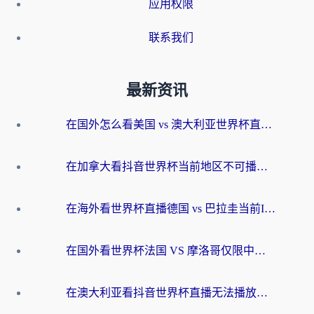
应用权限
联系我们
最新资讯
在国外怎么看美国 vs 澳大利亚世界杯直播？海外党必藏的中文解说观赛指南
在加拿大看抖音世界杯当前地区不可播放？海外党体育观赛终极指南
在海外看世界杯直播德国 vs 巴拉圭当前IP受限制？这篇指南帮你轻松解决地区限制
在国外看世界杯法国 VS 摩洛哥仅限中国大陆？别让地域限制拦下你的欢呼
在澳大利亚看抖音世界杯直播无法播放？海外党体育观赛终极指南来了！