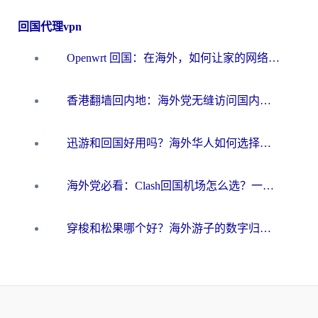
回国代理vpn
Openwrt 回国：在海外，如何让家的网络触手可及
香港翻墙回内地：海外党无缝访问国内资源的加速器选择全攻略
迅游和回国好用吗？海外华人如何选择靠谱的回国加速器
海外党必看：Clash回国机场怎么选？一篇搞定无缝访问国内资源的全攻略
穿梭和松果哪个好？海外游子的数字归乡路，到底该怎么选