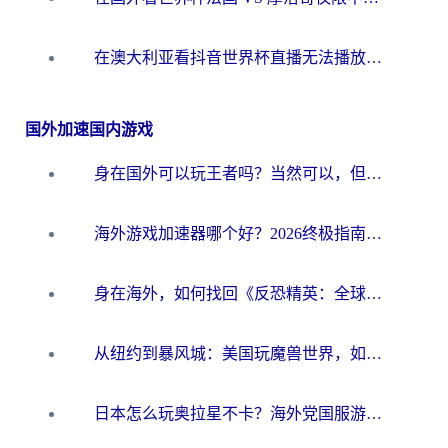
在澳大利亚看抖音世界杯直播无法播放？海外党体育观赛终极指南来了！
国外加速国内游戏
身在国外可以玩王者吗？当然可以，但你需要这份“加速”指南
海外游戏加速器哪个好？2026终极指南帮你畅玩国服+解决卡顿难题
身在海外，如何找回《反恐精英：全球攻势》国服的丝滑手感？一份给你的终极指南
从纽约到暴风城：美国玩魔兽世界，如何找到你的最佳网络航线
日本怎么玩奥拉星不卡？海外党国服游戏加速器选择全攻略