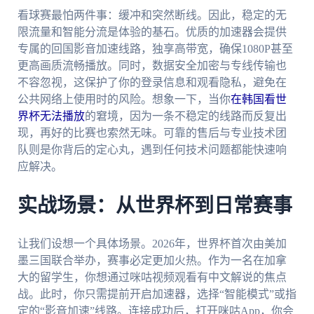
看球赛最怕两件事：缓冲和突然断线。因此，稳定的无
限流量和智能分流是体验的基石。优质的加速器会提供
专属的回国影音加速线路，独享高带宽，确保1080P甚至
更高画质流畅播放。同时，数据安全加密与专线传输也
不容忽视，这保护了你的登录信息和观看隐私，避免在
公共网络上使用时的风险。想象一下，当你
在韩国看世
界杯无法播放
的窘境，因为一条不稳定的线路而反复出
现，再好的比赛也索然无味。可靠的售后与专业技术团
队则是你背后的定心丸，遇到任何技术问题都能快速响
应解决。
实战场景：从世界杯到日常赛事
让我们设想一个具体场景。2026年，世界杯首次由美加
墨三国联合举办，赛事必定更加火热。作为一名在加拿
大的留学生，你想通过咪咕视频观看有中文解说的焦点
战。此时，你只需提前开启加速器，选择“智能模式”或指
定的“影音加速”线路。连接成功后，打开咪咕App，你会