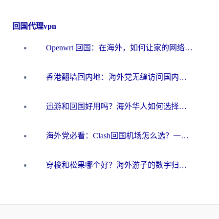
回国代理vpn
Openwrt 回国：在海外，如何让家的网络触手可及
香港翻墙回内地：海外党无缝访问国内资源的加速器选择全攻略
迅游和回国好用吗？海外华人如何选择靠谱的回国加速器
海外党必看：Clash回国机场怎么选？一篇搞定无缝访问国内资源的全攻略
穿梭和松果哪个好？海外游子的数字归乡路，到底该怎么选