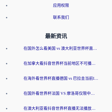
应用权限
联系我们
最新资讯
在国外怎么看美国 vs 澳大利亚世界杯直播？海外党必藏的中文解说观赛指南
在加拿大看抖音世界杯当前地区不可播放？海外党体育观赛终极指南
在海外看世界杯直播德国 vs 巴拉圭当前IP受限制？这篇指南帮你轻松解决地区限制
在国外看世界杯法国 VS 摩洛哥仅限中国大陆？别让地域限制拦下你的欢呼
在澳大利亚看抖音世界杯直播无法播放？海外党体育观赛终极指南来了！