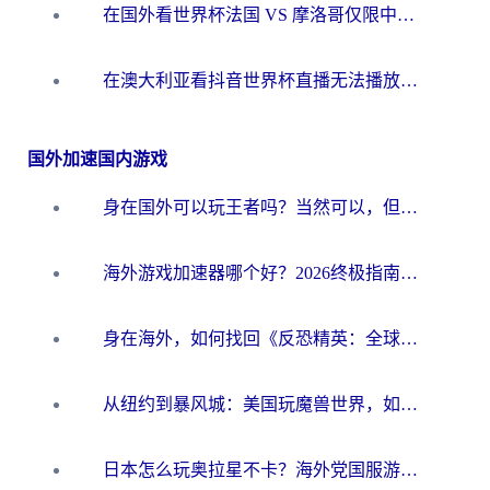
在国外看世界杯法国 VS 摩洛哥仅限中国大陆？别让地域限制拦下你的欢呼
在澳大利亚看抖音世界杯直播无法播放？海外党体育观赛终极指南来了！
国外加速国内游戏
身在国外可以玩王者吗？当然可以，但你需要这份“加速”指南
海外游戏加速器哪个好？2026终极指南帮你畅玩国服+解决卡顿难题
身在海外，如何找回《反恐精英：全球攻势》国服的丝滑手感？一份给你的终极指南
从纽约到暴风城：美国玩魔兽世界，如何找到你的最佳网络航线
日本怎么玩奥拉星不卡？海外党国服游戏加速器选择全攻略