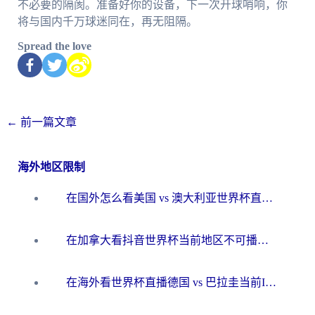
不必要的隔阂。准备好你的设备，下一次开球哨响，你
将与国内千万球迷同在，再无阻隔。
Spread the love
←
前一篇文章
海外地区限制
在国外怎么看美国 vs 澳大利亚世界杯直播？海外党必藏的中文解说观赛指南
在加拿大看抖音世界杯当前地区不可播放？海外党体育观赛终极指南
在海外看世界杯直播德国 vs 巴拉圭当前IP受限制？这篇指南帮你轻松解决地区限制