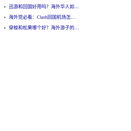
迅游和回国好用吗？海外华人如何选择靠谱的回国加速器
海外党必看：Clash回国机场怎么选？一篇搞定无缝访问国内资源的全攻略
穿梭和松果哪个好？海外游子的数字归乡路，到底该怎么选