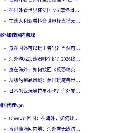
在国外看世界杯法国 VS 摩洛哥仅限中国大陆？别让地域限制拦下你的欢呼
在澳大利亚看抖音世界杯直播无法播放？海外党体育观赛终极指南来了！
国外加速国内游戏
身在国外可以玩王者吗？当然可以，但你需要这份“加速”指南
海外游戏加速器哪个好？2026终极指南帮你畅玩国服+解决卡顿难题
身在海外，如何找回《反恐精英：全球攻势》国服的丝滑手感？一份给你的终极指南
从纽约到暴风城：美国玩魔兽世界，如何找到你的最佳网络航线
日本怎么玩奥拉星不卡？海外党国服游戏加速器选择全攻略
回国代理vpn
Openwrt 回国：在海外，如何让家的网络触手可及
香港翻墙回内地：海外党无缝访问国内资源的加速器选择全攻略