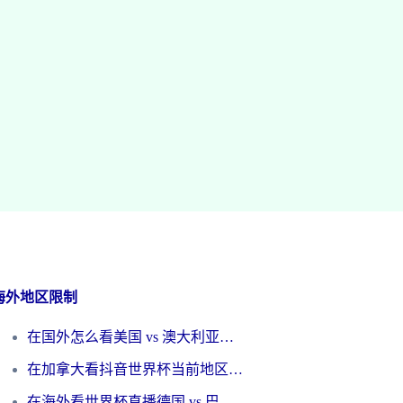
海外地区限制
在国外怎么看美国 vs 澳大利亚世界杯直播？海外党必藏的中文解说观赛指南
在加拿大看抖音世界杯当前地区不可播放？海外党体育观赛终极指南
在海外看世界杯直播德国 vs 巴拉圭当前IP受限制？这篇指南帮你轻松解决地区限制