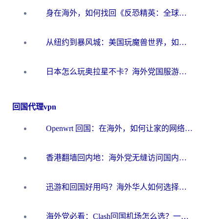
身在海外，如何找回《反恐精英：全球攻势》国服的丝滑手感？一份给你的终极指南
从纽约到暴风城：美国玩魔兽世界，如何找到你的最佳网络航线
日本怎么玩奥拉星不卡？海外党国服游戏加速器选择全攻略
回国代理vpn
Openwrt 回国：在海外，如何让家的网络触手可及
香港翻墙回内地：海外党无缝访问国内资源的加速器选择全攻略
迅游和回国好用吗？海外华人如何选择靠谱的回国加速器
海外党必看：Clash回国机场怎么选？一篇搞定无缝访问国内资源的全攻略