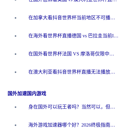
在加拿大看抖音世界杯当前地区不可播放？海外党体育观赛终极指南
在海外看世界杯直播德国 vs 巴拉圭当前IP受限制？这篇指南帮你轻松解决地区限制
在国外看世界杯法国 VS 摩洛哥仅限中国大陆？别让地域限制拦下你的欢呼
在澳大利亚看抖音世界杯直播无法播放？海外党体育观赛终极指南来了！
国外加速国内游戏
身在国外可以玩王者吗？当然可以，但你需要这份“加速”指南
海外游戏加速器哪个好？2026终极指南帮你畅玩国服+解决卡顿难题