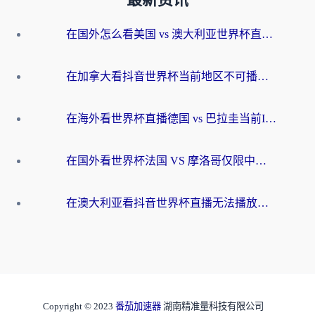
最新资讯
在国外怎么看美国 vs 澳大利亚世界杯直播？海外党必藏的中文解说观赛指南
在加拿大看抖音世界杯当前地区不可播放？海外党体育观赛终极指南
在海外看世界杯直播德国 vs 巴拉圭当前IP受限制？这篇指南帮你轻松解决地区限制
在国外看世界杯法国 VS 摩洛哥仅限中国大陆？别让地域限制拦下你的欢呼
在澳大利亚看抖音世界杯直播无法播放？海外党体育观赛终极指南来了！
Copyright © 2023
番茄加速器
湖南精准量科技有限公司