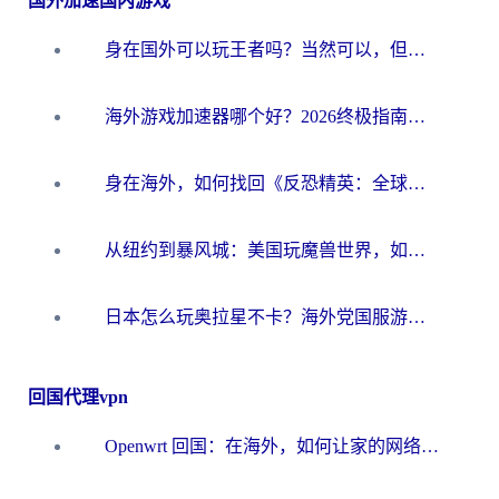
国外加速国内游戏
身在国外可以玩王者吗？当然可以，但你需要这份“加速”指南
海外游戏加速器哪个好？2026终极指南帮你畅玩国服+解决卡顿难题
身在海外，如何找回《反恐精英：全球攻势》国服的丝滑手感？一份给你的终极指南
从纽约到暴风城：美国玩魔兽世界，如何找到你的最佳网络航线
日本怎么玩奥拉星不卡？海外党国服游戏加速器选择全攻略
回国代理vpn
Openwrt 回国：在海外，如何让家的网络触手可及