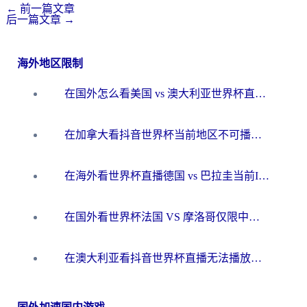
←
前一篇文章
后一篇文章
→
海外地区限制
在国外怎么看美国 vs 澳大利亚世界杯直播？海外党必藏的中文解说观赛指南
在加拿大看抖音世界杯当前地区不可播放？海外党体育观赛终极指南
在海外看世界杯直播德国 vs 巴拉圭当前IP受限制？这篇指南帮你轻松解决地区限制
在国外看世界杯法国 VS 摩洛哥仅限中国大陆？别让地域限制拦下你的欢呼
在澳大利亚看抖音世界杯直播无法播放？海外党体育观赛终极指南来了！