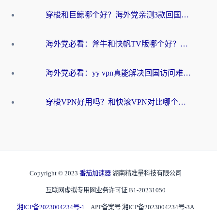
穿梭和巨鲸哪个好？海外党亲测3款回国加速器，教你避开90%的坑
海外党必看：斧牛和快帆TV版哪个好？3分钟选对回国加速器，无缝刷B站、追热剧
海外党必看：yy vpn真能解决回国访问难题？附云极initap测评+免费方案对比
穿梭VPN好用吗？和快滚VPN对比哪个回国效果更好？海外党选回国加速器必看指南
Copyright © 2023
番茄加速器
湖南精准量科技有限公司
互联网虚拟专用网业务许可证 B1-20231050
湘ICP备2023004234号-1
APP备案号 湘ICP备2023004234号-3A