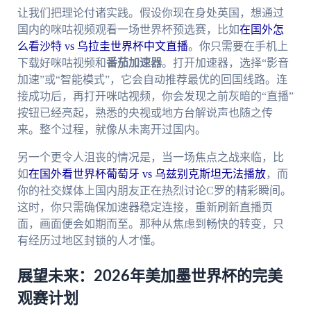
让我们把理论付诸实践。假设你现在身处英国，想通过
国内的咪咕视频观看一场世界杯预选赛，比如
在国外怎
么看沙特 vs 乌拉圭世界杯中文直播
。你只需要在手机上
下载好咪咕视频和
番茄加速器
。打开加速器，选择“影音
加速”或“智能模式”，它会自动推荐最优的回国线路。连
接成功后，再打开咪咕视频，你会发现之前灰暗的“直播”
按钮已经亮起，熟悉的央视或地方台解说声也随之传
来。整个过程，就像从未离开过国内。
另一个更令人沮丧的情况是，当一场焦点之战来临，比
如
在国外看世界杯葡萄牙 vs 乌兹别克斯坦无法播放
，而
你的社交媒体上国内朋友正在热烈讨论C罗的精彩瞬间。
这时，你只需确保加速器稳定连接，重新刷新直播页
面，画面便会如期而至。那种从焦虑到畅快的转变，只
有经历过地区封锁的人才懂。
展望未来：2026年美加墨世界杯的完美
观赛计划