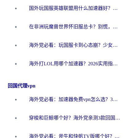
国外玩国服英雄联盟用什么加速器好？海外党亲测有效的国服游戏加速指南
在非洲玩魔兽世界怀旧服总卡？别慌，这份指南帮你丝滑开荒
海外党必看：玩国服卡到心态崩？少女前线云图计划加速器免费推荐+碧蓝航线足球世界流畅攻略
海外打LOL用哪个加速器？2026实用指南：从延迟到设备适配，一篇解决你的国服游戏痛点
回国代理vpn
海外党必看：加速器免费vpn怎么选？3步教你无缝访问国内资源
穿梭和巨鲸哪个好？海外党亲测3款回国加速器，教你避开90%的坑
海外党必看：斧牛和快帆TV版哪个好？3分钟选对回国加速器，无缝刷B站、追热剧