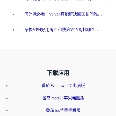
海外党必看：yy vpn真能解决回国访问难题？附云极initap测评+免费方案对比
穿梭VPN好用吗？和快滚VPN对比哪个回国效果更好？海外党选回国加速器必看指南
下载应用
番茄 Windows PC电脑版
番茄 macOS苹果电脑版
番茄 ios苹果手机版