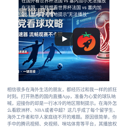
在国外看世界杯法国 vs 塞内加尔无法播放
在法国，当我想看世界杯法国 vs 塞内加
尔，屏幕却无情地提示“无法播放”
相信很多在海外生活的朋友，都经历过和我一样的抓狂
时刻。打开熟悉的国内直播App，准备为心爱的球队呐
喊，迎接你的却是一行冰冷的地区限制提示。在海外怎
么看欧洲杯、NBA或者中超？这几乎成了每个留学生、
海外工作者和华人家庭绕不开的难题。原因很简单，你
手中的腾讯视频、央视频、咪咕体育等平台，其播放权