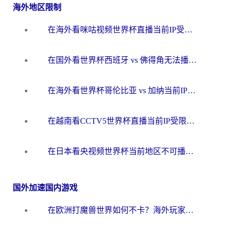
海外地区限制
在海外看咪咕视频世界杯直播当前IP受限制？这篇指南帮你搞定所有体育赛事观看难题
在国外看世界杯西班牙 vs 佛得角无法播放？这篇指南帮你解锁所有中文体育直播
在海外看世界杯哥伦比亚 vs 加纳当前IP受限制？这篇指南帮你流畅看中文解说赛事
在越南看CCTV5世界杯直播当前IP受限制？海外党体育观赛终极指南来了
在日本看央视频世界杯当前地区不可播放？海外党体育观赛终极指南
国外加速国内游戏
在欧洲打魔兽世界如何不卡？海外玩家的国服游戏加速终极攻略