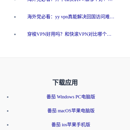
海外党必看：yy vpn真能解决回国访问难题？附云极initap测评+免费方案对比
穿梭VPN好用吗？和快滚VPN对比哪个回国效果更好？海外党选回国加速器必看指南
下载应用
番茄 Windows PC电脑版
番茄 macOS苹果电脑版
番茄 ios苹果手机版