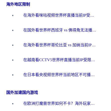
海外地区限制
在海外看咪咕视频世界杯直播当前IP受限制？这篇指南帮你搞定所有体育赛事观看难题
在国外看世界杯西班牙 vs 佛得角无法播放？这篇指南帮你解锁所有中文体育直播
在海外看世界杯哥伦比亚 vs 加纳当前IP受限制？这篇指南帮你流畅看中文解说赛事
在越南看CCTV5世界杯直播当前IP受限制？海外党体育观赛终极指南来了
在日本看央视频世界杯当前地区不可播放？海外党体育观赛终极指南
国外加速国内游戏
在欧洲打魔兽世界如何不卡？海外玩家的国服游戏加速终极攻略