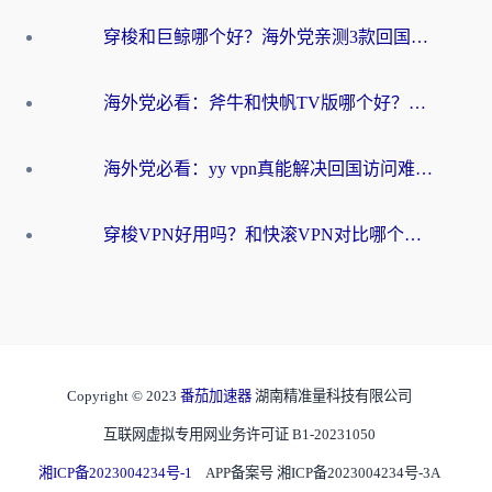
穿梭和巨鲸哪个好？海外党亲测3款回国加速器，教你避开90%的坑
海外党必看：斧牛和快帆TV版哪个好？3分钟选对回国加速器，无缝刷B站、追热剧
海外党必看：yy vpn真能解决回国访问难题？附云极initap测评+免费方案对比
穿梭VPN好用吗？和快滚VPN对比哪个回国效果更好？海外党选回国加速器必看指南
Copyright © 2023
番茄加速器
湖南精准量科技有限公司
互联网虚拟专用网业务许可证 B1-20231050
湘ICP备2023004234号-1
APP备案号 湘ICP备2023004234号-3A