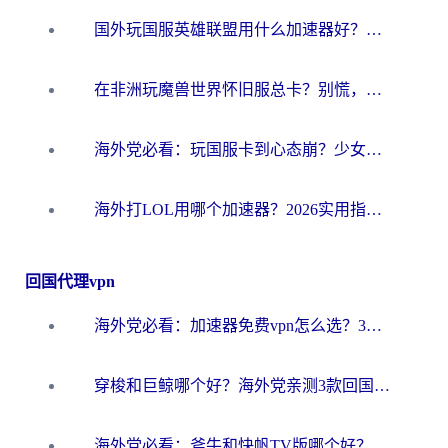
国外玩国服英雄联盟用什么加速器好？海外党亲测有效的国服游戏加速指南
在非洲玩魔兽世界怀旧服总卡？别慌，这份指南帮你丝滑开荒
海外党必看：玩国服卡到心态崩？少女前线云图计划加速器免费推荐+碧蓝航线足球世界流畅攻略
海外打LOL用哪个加速器？2026实用指南：从延迟到设备适配，一篇解决你的国服游戏痛点
回国代理vpn
海外党必看：加速器免费vpn怎么选？3步教你无缝访问国内资源
穿梭和巨鲸哪个好？海外党亲测3款回国加速器，教你避开90%的坑
海外党必看：斧牛和快帆TV版哪个好？3分钟选对回国加速器，无缝刷B站、追热剧