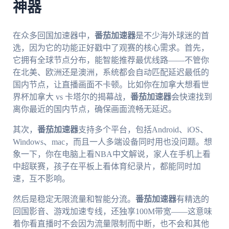
神器
在众多回国加速器中，
番茄加速器
是不少海外球迷的首
选，因为它的功能正好戳中了观赛的核心需求。首先，
它拥有全球节点分布，能智能推荐最优线路——不管你
在北美、欧洲还是澳洲，系统都会自动匹配延迟最低的
国内节点，让直播画面不卡顿。比如你在加拿大想看世
界杯加拿大 vs 卡塔尔的揭幕战，
番茄加速器
会快速找到
离你最近的国内节点，确保画面流畅无延迟。
其次，
番茄加速器
支持多个平台，包括Android、iOS、
Windows、mac，而且一人多端设备同时用也没问题。想
象一下，你在电脑上看NBA中文解说，家人在手机上看
中超联赛，孩子在平板上看体育纪录片，都能同时加
速，互不影响。
然后是稳定无限流量和智能分流。
番茄加速器
有精选的
回国影音、游戏加速专线，还独享100M带宽——这意味
着你看直播时不会因为流量限制而中断，也不会和其他