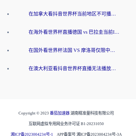
在加拿大看抖音世界杯当前地区不可播放？海外党体育观赛终极指南
在海外看世界杯直播德国 vs 巴拉圭当前IP受限制？这篇指南帮你轻松解决地区限制
在国外看世界杯法国 VS 摩洛哥仅限中国大陆？别让地域限制拦下你的欢呼
在澳大利亚看抖音世界杯直播无法播放？海外党体育观赛终极指南来了！
Copyright © 2023
番茄加速器
湖南精准量科技有限公司
互联网虚拟专用网业务许可证 B1-20231050
湘ICP备2023004234号-1
APP备案号 湘ICP备2023004234号-3A