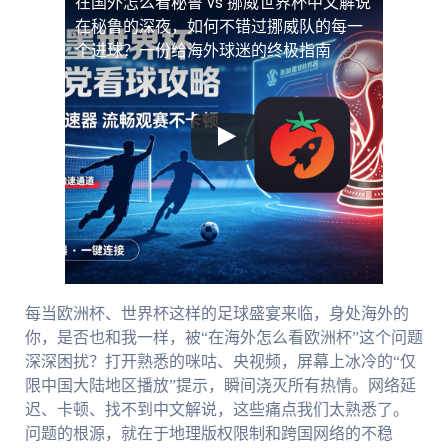
在国外怎么看秘鲁 vs 挪威世界杯中文解说
在秘鲁的深夜，如何不错过挪威队的每一
个进球？一份给海外球迷的终极指南
每当欧洲杯、世界杯这样的足球盛宴来临，身处海外的
你，是否也和我一样，被“在海外怎么看欧洲杯”这个问题
深深困扰？打开熟悉的咪咕、央视频，屏幕上冰冷的“仅
限中国大陆地区播放”提示，瞬间浇灭所有热情。网络延
迟、卡顿、找不到中文解说，这些痛点我们太熟悉了。
问题的根源，就在于地理版权限制和跨国网络的不稳