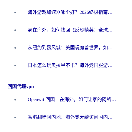
海外游戏加速器哪个好？2026终极指南帮你畅玩国服+解决卡顿难题
身在海外，如何找回《反恐精英：全球攻势》国服的丝滑手感？一份给你的终极指南
从纽约到暴风城：美国玩魔兽世界，如何找到你的最佳网络航线
日本怎么玩奥拉星不卡？海外党国服游戏加速器选择全攻略
回国代理vpn
Openwrt 回国：在海外，如何让家的网络触手可及
香港翻墙回内地：海外党无缝访问国内资源的加速器选择全攻略