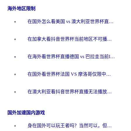
海外地区限制
在国外怎么看美国 vs 澳大利亚世界杯直播？海外党必藏的中文解说观赛指南
在加拿大看抖音世界杯当前地区不可播放？海外党体育观赛终极指南
在海外看世界杯直播德国 vs 巴拉圭当前IP受限制？这篇指南帮你轻松解决地区限制
在国外看世界杯法国 VS 摩洛哥仅限中国大陆？别让地域限制拦下你的欢呼
在澳大利亚看抖音世界杯直播无法播放？海外党体育观赛终极指南来了！
国外加速国内游戏
身在国外可以玩王者吗？当然可以，但你需要这份“加速”指南