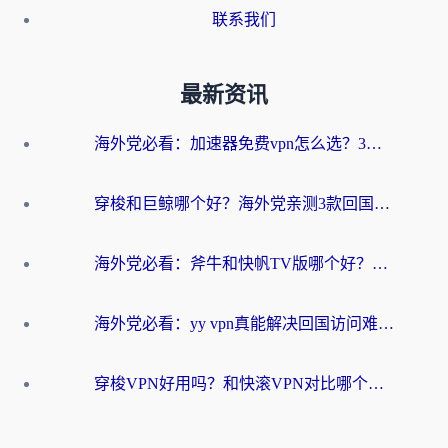
联系我们
最新资讯
海外党必看：加速器免费vpn怎么选？3步教你无缝访问国内资源
穿梭和巨鲸哪个好？海外党亲测3款回国加速器，教你避开90%的坑
海外党必看：斧牛和快帆TV版哪个好？3分钟选对回国加速器，无缝刷B站、追热剧
海外党必看：yy vpn真能解决回国访问难题？附云极initap测评+免费方案对比
穿梭VPN好用吗？和快滚VPN对比哪个回国效果更好？海外党选回国加速器必看指南