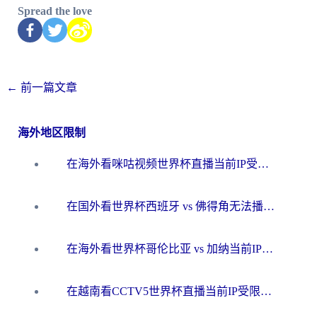
Spread the love
←
前一篇文章
海外地区限制
在海外看咪咕视频世界杯直播当前IP受限制？这篇指南帮你搞定所有体育赛事观看难题
在国外看世界杯西班牙 vs 佛得角无法播放？这篇指南帮你解锁所有中文体育直播
在海外看世界杯哥伦比亚 vs 加纳当前IP受限制？这篇指南帮你流畅看中文解说赛事
在越南看CCTV5世界杯直播当前IP受限制？海外党体育观赛终极指南来了