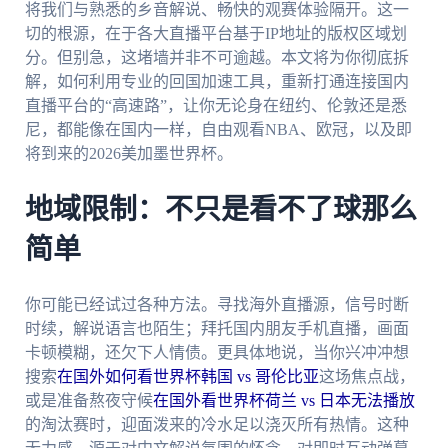
将我们与熟悉的乡音解说、畅快的观赛体验隔开。这一
切的根源，在于各大直播平台基于IP地址的版权区域划
分。但别急，这堵墙并非不可逾越。本文将为你彻底拆
解，如何利用专业的回国加速工具，重新打通连接国内
直播平台的“高速路”，让你无论身在纽约、伦敦还是悉
尼，都能像在国内一样，自由观看NBA、欧冠，以及即
将到来的2026美加墨世界杯。
地域限制：不只是看不了球那么
简单
你可能已经试过各种方法。寻找海外直播源，信号时断
时续，解说语言也陌生；拜托国内朋友手机直播，画面
卡顿模糊，还欠下人情债。更具体地说，当你兴冲冲想
搜索
在国外如何看世界杯韩国 vs 哥伦比亚
这场焦点战，
或是准备熬夜守候
在国外看世界杯荷兰 vs 日本无法播放
的淘汰赛时，迎面泼来的冷水足以浇灭所有热情。这种