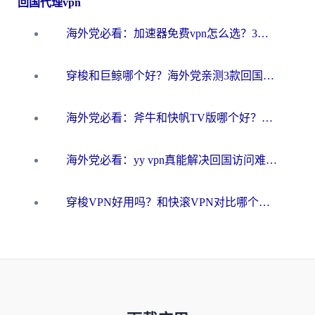
回国代理vpn
海外党必看：加速器免费vpn怎么选？3步教你无缝访问国内资源
穿梭和巨鲸哪个好？海外党亲测3款回国加速器，教你避开90%的坑
海外党必看：斧牛和快帆TV版哪个好？3分钟选对回国加速器，无缝刷B站、追热剧
海外党必看：yy vpn真能解决回国访问难题？附云极initap测评+免费方案对比
穿梭VPN好用吗？和快滚VPN对比哪个回国效果更好？海外党选回国加速器必看指南