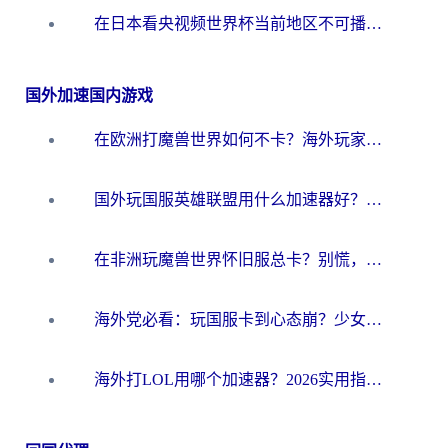
在日本看央视频世界杯当前地区不可播放？海外党体育观赛终极指南
国外加速国内游戏
在欧洲打魔兽世界如何不卡？海外玩家的国服游戏加速终极攻略
国外玩国服英雄联盟用什么加速器好？海外党亲测有效的国服游戏加速指南
在非洲玩魔兽世界怀旧服总卡？别慌，这份指南帮你丝滑开荒
海外党必看：玩国服卡到心态崩？少女前线云图计划加速器免费推荐+碧蓝航线足球世界流畅攻略
海外打LOL用哪个加速器？2026实用指南：从延迟到设备适配，一篇解决你的国服游戏痛点