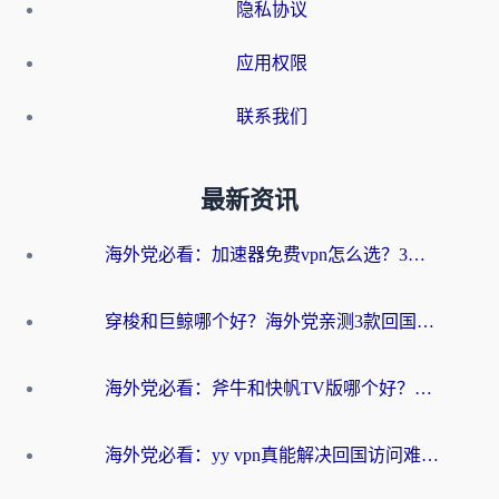
隐私协议
应用权限
联系我们
最新资讯
海外党必看：加速器免费vpn怎么选？3步教你无缝访问国内资源
穿梭和巨鲸哪个好？海外党亲测3款回国加速器，教你避开90%的坑
海外党必看：斧牛和快帆TV版哪个好？3分钟选对回国加速器，无缝刷B站、追热剧
海外党必看：yy vpn真能解决回国访问难题？附云极initap测评+免费方案对比