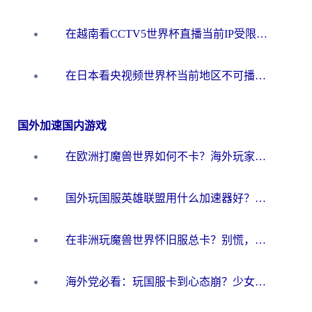
在越南看CCTV5世界杯直播当前IP受限制？海外党体育观赛终极指南来了
在日本看央视频世界杯当前地区不可播放？海外党体育观赛终极指南
国外加速国内游戏
在欧洲打魔兽世界如何不卡？海外玩家的国服游戏加速终极攻略
国外玩国服英雄联盟用什么加速器好？海外党亲测有效的国服游戏加速指南
在非洲玩魔兽世界怀旧服总卡？别慌，这份指南帮你丝滑开荒
海外党必看：玩国服卡到心态崩？少女前线云图计划加速器免费推荐+碧蓝航线足球世界流畅攻略