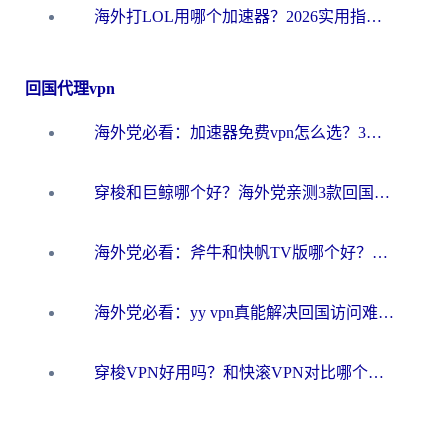
海外打LOL用哪个加速器？2026实用指南：从延迟到设备适配，一篇解决你的国服游戏痛点
回国代理vpn
海外党必看：加速器免费vpn怎么选？3步教你无缝访问国内资源
穿梭和巨鲸哪个好？海外党亲测3款回国加速器，教你避开90%的坑
海外党必看：斧牛和快帆TV版哪个好？3分钟选对回国加速器，无缝刷B站、追热剧
海外党必看：yy vpn真能解决回国访问难题？附云极initap测评+免费方案对比
穿梭VPN好用吗？和快滚VPN对比哪个回国效果更好？海外党选回国加速器必看指南