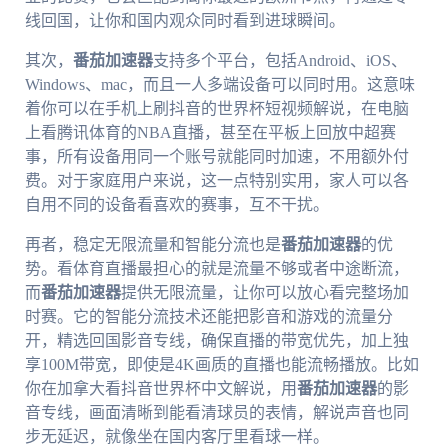
线回国，让你和国内观众同时看到进球瞬间。
其次，
番茄加速器
支持多个平台，包括Android、iOS、
Windows、mac，而且一人多端设备可以同时用。这意味
着你可以在手机上刷抖音的世界杯短视频解说，在电脑
上看腾讯体育的NBA直播，甚至在平板上回放中超赛
事，所有设备用同一个账号就能同时加速，不用额外付
费。对于家庭用户来说，这一点特别实用，家人可以各
自用不同的设备看喜欢的赛事，互不干扰。
再者，稳定无限流量和智能分流也是
番茄加速器
的优
势。看体育直播最担心的就是流量不够或者中途断流，
而
番茄加速器
提供无限流量，让你可以放心看完整场加
时赛。它的智能分流技术还能把影音和游戏的流量分
开，精选回国影音专线，确保直播的带宽优先，加上独
享100M带宽，即使是4K画质的直播也能流畅播放。比如
你在加拿大看抖音世界杯中文解说，用
番茄加速器
的影
音专线，画面清晰到能看清球员的表情，解说声音也同
步无延迟，就像坐在国内客厅里看球一样。