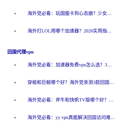
海外党必看：玩国服卡到心态崩？少女前线云图计划加速器免费推荐+碧蓝航线足球世界流畅攻略
海外打LOL用哪个加速器？2026实用指南：从延迟到设备适配，一篇解决你的国服游戏痛点
回国代理vpn
海外党必看：加速器免费vpn怎么选？3步教你无缝访问国内资源
穿梭和巨鲸哪个好？海外党亲测3款回国加速器，教你避开90%的坑
海外党必看：斧牛和快帆TV版哪个好？3分钟选对回国加速器，无缝刷B站、追热剧
海外党必看：yy vpn真能解决回国访问难题？附云极initap测评+免费方案对比