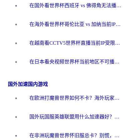
在国外看世界杯西班牙 vs 佛得角无法播放？这篇指南帮你解锁所有中文体育直播
在海外看世界杯哥伦比亚 vs 加纳当前IP受限制？这篇指南帮你流畅看中文解说赛事
在越南看CCTV5世界杯直播当前IP受限制？海外党体育观赛终极指南来了
在日本看央视频世界杯当前地区不可播放？海外党体育观赛终极指南
国外加速国内游戏
在欧洲打魔兽世界如何不卡？海外玩家的国服游戏加速终极攻略
国外玩国服英雄联盟用什么加速器好？海外党亲测有效的国服游戏加速指南
在非洲玩魔兽世界怀旧服总卡？别慌，这份指南帮你丝滑开荒