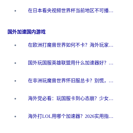
在日本看央视频世界杯当前地区不可播放？海外党体育观赛终极指南
国外加速国内游戏
在欧洲打魔兽世界如何不卡？海外玩家的国服游戏加速终极攻略
国外玩国服英雄联盟用什么加速器好？海外党亲测有效的国服游戏加速指南
在非洲玩魔兽世界怀旧服总卡？别慌，这份指南帮你丝滑开荒
海外党必看：玩国服卡到心态崩？少女前线云图计划加速器免费推荐+碧蓝航线足球世界流畅攻略
海外打LOL用哪个加速器？2026实用指南：从延迟到设备适配，一篇解决你的国服游戏痛点