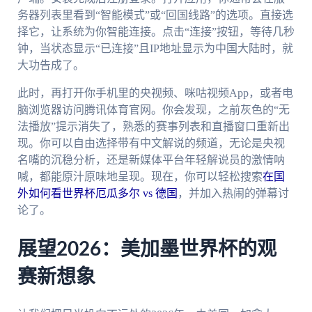
务器列表里看到“智能模式”或“回国线路”的选项。直接选
择它，让系统为你智能连接。点击“连接”按钮，等待几秒
钟，当状态显示“已连接”且IP地址显示为中国大陆时，就
大功告成了。
此时，再打开你手机里的央视频、咪咕视频App，或者电
脑浏览器访问腾讯体育官网。你会发现，之前灰色的“无
法播放”提示消失了，熟悉的赛事列表和直播窗口重新出
现。你可以自由选择带有中文解说的频道，无论是央视
名嘴的沉稳分析，还是新媒体平台年轻解说员的激情呐
喊，都能原汁原味地呈现。现在，你可以轻松搜索
在国
外如何看世界杯厄瓜多尔 vs 德国
，并加入热闹的弹幕讨
论了。
展望2026：美加墨世界杯的观
赛新想象