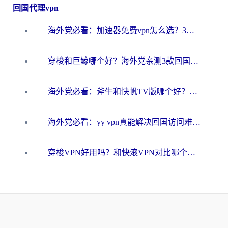
回国代理vpn
海外党必看：加速器免费vpn怎么选？3步教你无缝访问国内资源
穿梭和巨鲸哪个好？海外党亲测3款回国加速器，教你避开90%的坑
海外党必看：斧牛和快帆TV版哪个好？3分钟选对回国加速器，无缝刷B站、追热剧
海外党必看：yy vpn真能解决回国访问难题？附云极initap测评+免费方案对比
穿梭VPN好用吗？和快滚VPN对比哪个回国效果更好？海外党选回国加速器必看指南