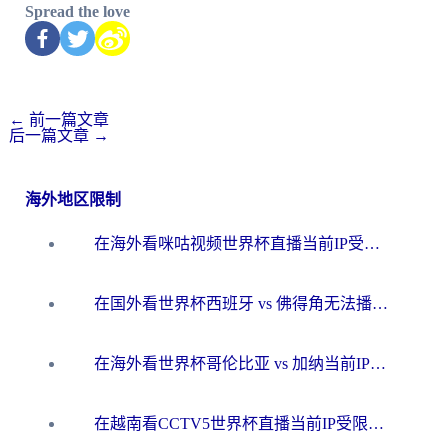
Spread the love
←
前一篇文章
后一篇文章
→
海外地区限制
在海外看咪咕视频世界杯直播当前IP受限制？这篇指南帮你搞定所有体育赛事观看难题
在国外看世界杯西班牙 vs 佛得角无法播放？这篇指南帮你解锁所有中文体育直播
在海外看世界杯哥伦比亚 vs 加纳当前IP受限制？这篇指南帮你流畅看中文解说赛事
在越南看CCTV5世界杯直播当前IP受限制？海外党体育观赛终极指南来了