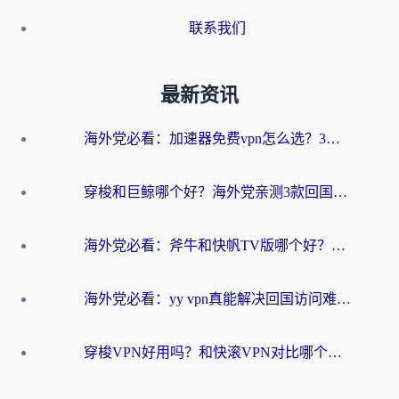
联系我们
最新资讯
海外党必看：加速器免费vpn怎么选？3步教你无缝访问国内资源
穿梭和巨鲸哪个好？海外党亲测3款回国加速器，教你避开90%的坑
海外党必看：斧牛和快帆TV版哪个好？3分钟选对回国加速器，无缝刷B站、追热剧
海外党必看：yy vpn真能解决回国访问难题？附云极initap测评+免费方案对比
穿梭VPN好用吗？和快滚VPN对比哪个回国效果更好？海外党选回国加速器必看指南