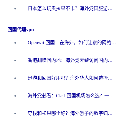
日本怎么玩奥拉星不卡？海外党国服游戏加速器选择全攻略
回国代理vpn
Openwrt 回国：在海外，如何让家的网络触手可及
香港翻墙回内地：海外党无缝访问国内资源的加速器选择全攻略
迅游和回国好用吗？海外华人如何选择靠谱的回国加速器
海外党必看：Clash回国机场怎么选？一篇搞定无缝访问国内资源的全攻略
穿梭和松果哪个好？海外游子的数字归乡路，到底该怎么选