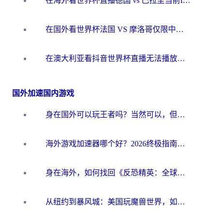
在海外看世界杯直播德国 vs 巴拉圭当前IP受限制？这篇指南帮你轻松解决地区限制
在国外看世界杯法国 VS 摩洛哥仅限中国大陆？别让地域限制拦下你的欢呼
在澳大利亚看抖音世界杯直播无法播放？海外党体育观赛终极指南来了！
国外加速国内游戏
身在国外可以玩王者吗？当然可以，但你需要这份“加速”指南
海外游戏加速器哪个好？2026终极指南帮你畅玩国服+解决卡顿难题
身在海外，如何找回《反恐精英：全球攻势》国服的丝滑手感？一份给你的终极指南
从纽约到暴风城：美国玩魔兽世界，如何找到你的最佳网络航线