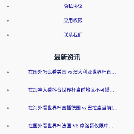
隐私协议
应用权限
联系我们
最新资讯
在国外怎么看美国 vs 澳大利亚世界杯直播？海外党必藏的中文解说观赛指南
在加拿大看抖音世界杯当前地区不可播放？海外党体育观赛终极指南
在海外看世界杯直播德国 vs 巴拉圭当前IP受限制？这篇指南帮你轻松解决地区限制
在国外看世界杯法国 VS 摩洛哥仅限中国大陆？别让地域限制拦下你的欢呼