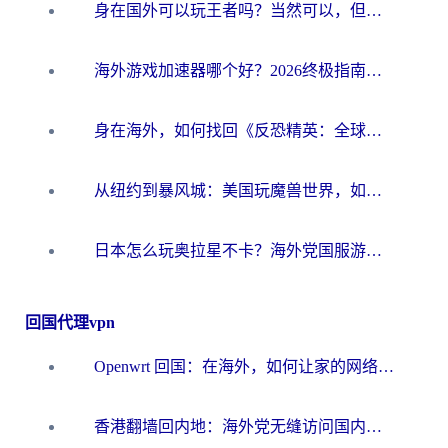
身在国外可以玩王者吗？当然可以，但你需要这份“加速”指南
海外游戏加速器哪个好？2026终极指南帮你畅玩国服+解决卡顿难题
身在海外，如何找回《反恐精英：全球攻势》国服的丝滑手感？一份给你的终极指南
从纽约到暴风城：美国玩魔兽世界，如何找到你的最佳网络航线
日本怎么玩奥拉星不卡？海外党国服游戏加速器选择全攻略
回国代理vpn
Openwrt 回国：在海外，如何让家的网络触手可及
香港翻墙回内地：海外党无缝访问国内资源的加速器选择全攻略