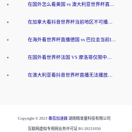
在国外怎么看美国 vs 澳大利亚世界杯直播？海外党必藏的中文解说观赛指南
在加拿大看抖音世界杯当前地区不可播放？海外党体育观赛终极指南
在海外看世界杯直播德国 vs 巴拉圭当前IP受限制？这篇指南帮你轻松解决地区限制
在国外看世界杯法国 VS 摩洛哥仅限中国大陆？别让地域限制拦下你的欢呼
在澳大利亚看抖音世界杯直播无法播放？海外党体育观赛终极指南来了！
Copyright © 2023
番茄加速器
湖南精准量科技有限公司
互联网虚拟专用网业务许可证 B1-20231050