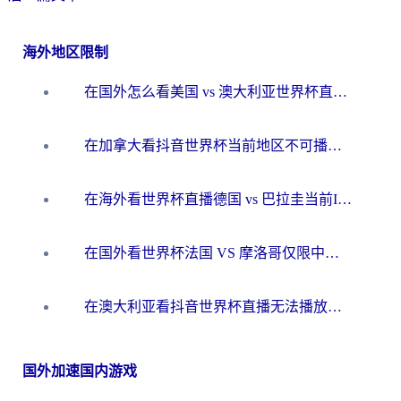
海外地区限制
在国外怎么看美国 vs 澳大利亚世界杯直播？海外党必藏的中文解说观赛指南
在加拿大看抖音世界杯当前地区不可播放？海外党体育观赛终极指南
在海外看世界杯直播德国 vs 巴拉圭当前IP受限制？这篇指南帮你轻松解决地区限制
在国外看世界杯法国 VS 摩洛哥仅限中国大陆？别让地域限制拦下你的欢呼
在澳大利亚看抖音世界杯直播无法播放？海外党体育观赛终极指南来了！
国外加速国内游戏