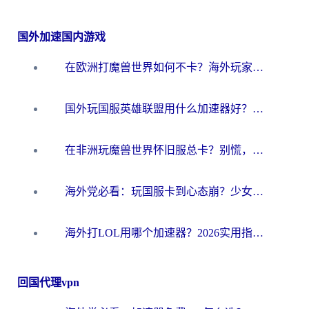
国外加速国内游戏
在欧洲打魔兽世界如何不卡？海外玩家的国服游戏加速终极攻略
国外玩国服英雄联盟用什么加速器好？海外党亲测有效的国服游戏加速指南
在非洲玩魔兽世界怀旧服总卡？别慌，这份指南帮你丝滑开荒
海外党必看：玩国服卡到心态崩？少女前线云图计划加速器免费推荐+碧蓝航线足球世界流畅攻略
海外打LOL用哪个加速器？2026实用指南：从延迟到设备适配，一篇解决你的国服游戏痛点
回国代理vpn