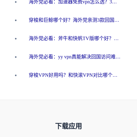
海外党必看：加速器免费vpn怎么选？3步教你无缝访问国内资源
穿梭和巨鲸哪个好？海外党亲测3款回国加速器，教你避开90%的坑
海外党必看：斧牛和快帆TV版哪个好？3分钟选对回国加速器，无缝刷B站、追热剧
海外党必看：yy vpn真能解决回国访问难题？附云极initap测评+免费方案对比
穿梭VPN好用吗？和快滚VPN对比哪个回国效果更好？海外党选回国加速器必看指南
下载应用