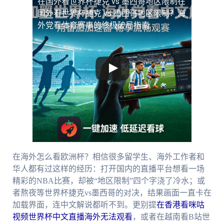
在国外看世界杯捷克 vs 墨西哥地区限制
在
国外看世界杯捷克 vs 墨西哥地区限制？海
外党看体育赛事的终极破局指南
在海外怎么看欧洲杯？相信很多留学生、海外工作者和
华人都有过这样的经历：打开国内的直播平台想看一场
精彩的NBA比赛，却被“地区限制”四个字浇了冷水；或
者熬夜等世界杯捷克vs墨西哥的对决，结果画面一直卡在
加载界面，连中文解说都听不到。更别提
在香港看咪咕
视频世界杯中文直播海外无法观看
，或者在越南看B站世