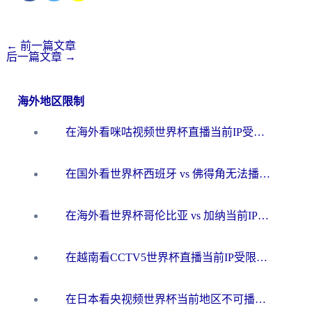
←
前一篇文章
后一篇文章
→
海外地区限制
在海外看咪咕视频世界杯直播当前IP受限制？这篇指南帮你搞定所有体育赛事观看难题
在国外看世界杯西班牙 vs 佛得角无法播放？这篇指南帮你解锁所有中文体育直播
在海外看世界杯哥伦比亚 vs 加纳当前IP受限制？这篇指南帮你流畅看中文解说赛事
在越南看CCTV5世界杯直播当前IP受限制？海外党体育观赛终极指南来了
在日本看央视频世界杯当前地区不可播放？海外党体育观赛终极指南