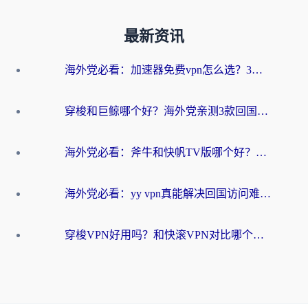
最新资讯
海外党必看：加速器免费vpn怎么选？3步教你无缝访问国内资源
穿梭和巨鲸哪个好？海外党亲测3款回国加速器，教你避开90%的坑
海外党必看：斧牛和快帆TV版哪个好？3分钟选对回国加速器，无缝刷B站、追热剧
海外党必看：yy vpn真能解决回国访问难题？附云极initap测评+免费方案对比
穿梭VPN好用吗？和快滚VPN对比哪个回国效果更好？海外党选回国加速器必看指南