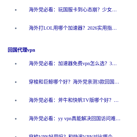
海外党必看：玩国服卡到心态崩？少女前线云图计划加速器免费推荐+碧蓝航线足球世界流畅攻略
海外打LOL用哪个加速器？2026实用指南：从延迟到设备适配，一篇解决你的国服游戏痛点
回国代理vpn
海外党必看：加速器免费vpn怎么选？3步教你无缝访问国内资源
穿梭和巨鲸哪个好？海外党亲测3款回国加速器，教你避开90%的坑
海外党必看：斧牛和快帆TV版哪个好？3分钟选对回国加速器，无缝刷B站、追热剧
海外党必看：yy vpn真能解决回国访问难题？附云极initap测评+免费方案对比
穿梭VPN好用吗？和快滚VPN对比哪个回国效果更好？海外党选回国加速器必看指南