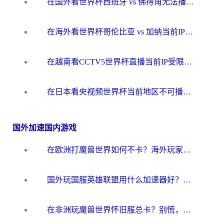
在国外看世界杯西班牙 vs 佛得角无法播放？这篇指南帮你解锁所有中文体育直播
在海外看世界杯哥伦比亚 vs 加纳当前IP受限制？这篇指南帮你流畅看中文解说赛事
在越南看CCTV5世界杯直播当前IP受限制？海外党体育观赛终极指南来了
在日本看央视频世界杯当前地区不可播放？海外党体育观赛终极指南
国外加速国内游戏
在欧洲打魔兽世界如何不卡？海外玩家的国服游戏加速终极攻略
国外玩国服英雄联盟用什么加速器好？海外党亲测有效的国服游戏加速指南
在非洲玩魔兽世界怀旧服总卡？别慌，这份指南帮你丝滑开荒