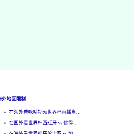
海外地区限制
在海外看咪咕视频世界杯直播当前IP受限制？这篇指南帮你搞定所有体育赛事观看难题
在国外看世界杯西班牙 vs 佛得角无法播放？这篇指南帮你解锁所有中文体育直播
在海外看世界杯哥伦比亚 vs 加纳当前IP受限制？这篇指南帮你流畅看中文解说赛事