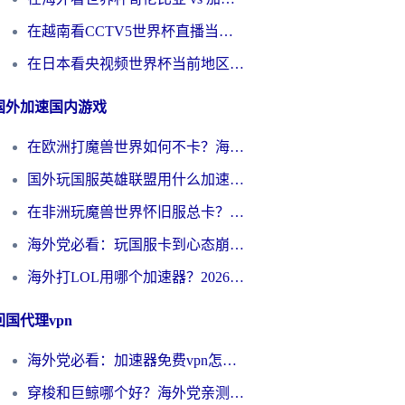
在越南看CCTV5世界杯直播当前IP受限制？海外党体育观赛终极指南来了
在日本看央视频世界杯当前地区不可播放？海外党体育观赛终极指南
国外加速国内游戏
在欧洲打魔兽世界如何不卡？海外玩家的国服游戏加速终极攻略
国外玩国服英雄联盟用什么加速器好？海外党亲测有效的国服游戏加速指南
在非洲玩魔兽世界怀旧服总卡？别慌，这份指南帮你丝滑开荒
海外党必看：玩国服卡到心态崩？少女前线云图计划加速器免费推荐+碧蓝航线足球世界流畅攻略
海外打LOL用哪个加速器？2026实用指南：从延迟到设备适配，一篇解决你的国服游戏痛点
回国代理vpn
海外党必看：加速器免费vpn怎么选？3步教你无缝访问国内资源
穿梭和巨鲸哪个好？海外党亲测3款回国加速器，教你避开90%的坑