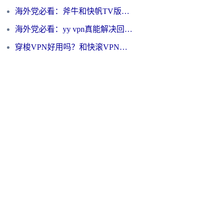
海外党必看：斧牛和快帆TV版哪个好？3分钟选对回国加速器，无缝刷B站、追热剧
海外党必看：yy vpn真能解决回国访问难题？附云极initap测评+免费方案对比
穿梭VPN好用吗？和快滚VPN对比哪个回国效果更好？海外党选回国加速器必看指南