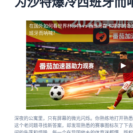
为沙特爆冷西班牙而
在国外如何看世界杯沙特 vs 西班牙
在卡塔尔的冬
班牙而呐喊？
深夜的公寓里，只有屏幕的微光闪烁。你熟练地打开熟悉的
这个老问题寻找新答案，却发现熟悉的赛事图标灰了下去
间的失落和烦躁，每一个在异国他乡的体育迷都懂。版权