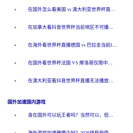
在国外怎么看美国 vs 澳大利亚世界杯直播？海外党必藏的中文解说观赛指南
在加拿大看抖音世界杯当前地区不可播放？海外党体育观赛终极指南
在海外看世界杯直播德国 vs 巴拉圭当前IP受限制？这篇指南帮你轻松解决地区限制
在国外看世界杯法国 VS 摩洛哥仅限中国大陆？别让地域限制拦下你的欢呼
在澳大利亚看抖音世界杯直播无法播放？海外党体育观赛终极指南来了！
国外加速国内游戏
身在国外可以玩王者吗？当然可以，但你需要这份“加速”指南
海外游戏加速器哪个好？2026终极指南帮你畅玩国服+解决卡顿难题