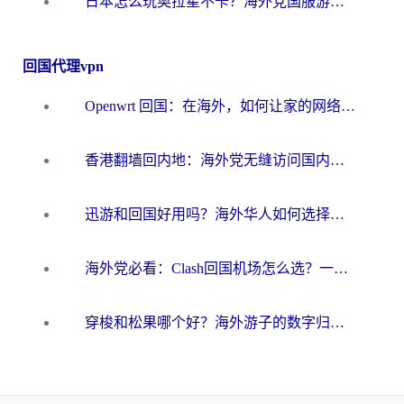
日本怎么玩奥拉星不卡？海外党国服游戏加速器选择全攻略
回国代理vpn
Openwrt 回国：在海外，如何让家的网络触手可及
香港翻墙回内地：海外党无缝访问国内资源的加速器选择全攻略
迅游和回国好用吗？海外华人如何选择靠谱的回国加速器
海外党必看：Clash回国机场怎么选？一篇搞定无缝访问国内资源的全攻略
穿梭和松果哪个好？海外游子的数字归乡路，到底该怎么选