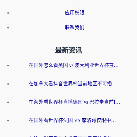
应用权限
联系我们
最新资讯
在国外怎么看美国 vs 澳大利亚世界杯直播？海外党必藏的中文解说观赛指南
在加拿大看抖音世界杯当前地区不可播放？海外党体育观赛终极指南
在海外看世界杯直播德国 vs 巴拉圭当前IP受限制？这篇指南帮你轻松解决地区限制
在国外看世界杯法国 VS 摩洛哥仅限中国大陆？别让地域限制拦下你的欢呼