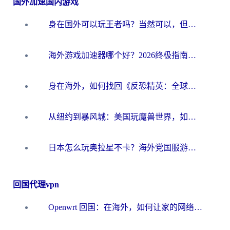
国外加速国内游戏
身在国外可以玩王者吗？当然可以，但你需要这份“加速”指南
海外游戏加速器哪个好？2026终极指南帮你畅玩国服+解决卡顿难题
身在海外，如何找回《反恐精英：全球攻势》国服的丝滑手感？一份给你的终极指南
从纽约到暴风城：美国玩魔兽世界，如何找到你的最佳网络航线
日本怎么玩奥拉星不卡？海外党国服游戏加速器选择全攻略
回国代理vpn
Openwrt 回国：在海外，如何让家的网络触手可及