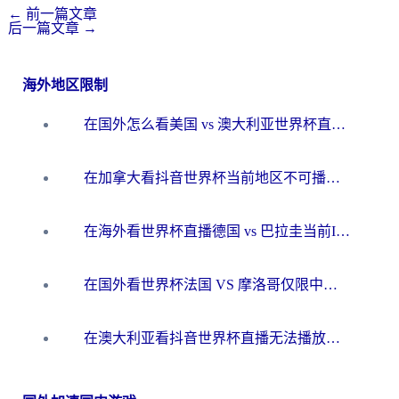
←
前一篇文章
后一篇文章
→
海外地区限制
在国外怎么看美国 vs 澳大利亚世界杯直播？海外党必藏的中文解说观赛指南
在加拿大看抖音世界杯当前地区不可播放？海外党体育观赛终极指南
在海外看世界杯直播德国 vs 巴拉圭当前IP受限制？这篇指南帮你轻松解决地区限制
在国外看世界杯法国 VS 摩洛哥仅限中国大陆？别让地域限制拦下你的欢呼
在澳大利亚看抖音世界杯直播无法播放？海外党体育观赛终极指南来了！