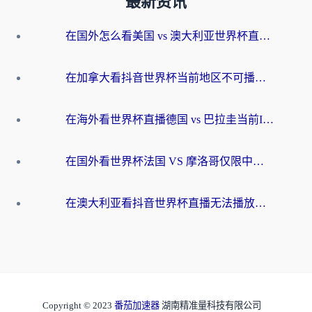
最新资讯
在国外怎么看美国 vs 澳大利亚世界杯直播？海外党必藏的中文解说观赛指南
在加拿大看抖音世界杯当前地区不可播放？海外党体育观赛终极指南
在海外看世界杯直播德国 vs 巴拉圭当前IP受限制？这篇指南帮你轻松解决地区限制
在国外看世界杯法国 VS 摩洛哥仅限中国大陆？别让地域限制拦下你的欢呼
在澳大利亚看抖音世界杯直播无法播放？海外党体育观赛终极指南来了！
Copyright © 2023
番茄加速器
湖南精准量科技有限公司