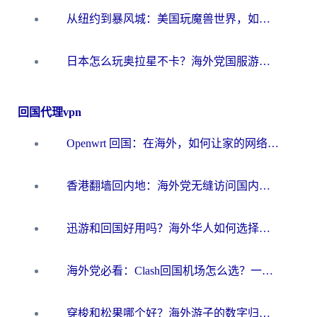
从纽约到暴风城：美国玩魔兽世界，如何找到你的最佳网络航线
日本怎么玩奥拉星不卡？海外党国服游戏加速器选择全攻略
回国代理vpn
Openwrt 回国：在海外，如何让家的网络触手可及
香港翻墙回内地：海外党无缝访问国内资源的加速器选择全攻略
迅游和回国好用吗？海外华人如何选择靠谱的回国加速器
海外党必看：Clash回国机场怎么选？一篇搞定无缝访问国内资源的全攻略
穿梭和松果哪个好？海外游子的数字归乡路，到底该怎么选