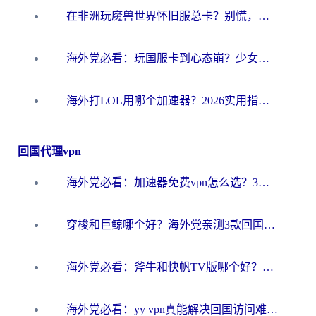
在非洲玩魔兽世界怀旧服总卡？别慌，这份指南帮你丝滑开荒
海外党必看：玩国服卡到心态崩？少女前线云图计划加速器免费推荐+碧蓝航线足球世界流畅攻略
海外打LOL用哪个加速器？2026实用指南：从延迟到设备适配，一篇解决你的国服游戏痛点
回国代理vpn
海外党必看：加速器免费vpn怎么选？3步教你无缝访问国内资源
穿梭和巨鲸哪个好？海外党亲测3款回国加速器，教你避开90%的坑
海外党必看：斧牛和快帆TV版哪个好？3分钟选对回国加速器，无缝刷B站、追热剧
海外党必看：yy vpn真能解决回国访问难题？附云极initap测评+免费方案对比