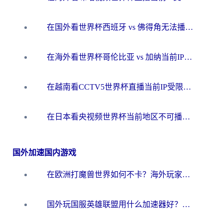
在国外看世界杯西班牙 vs 佛得角无法播放？这篇指南帮你解锁所有中文体育直播
在海外看世界杯哥伦比亚 vs 加纳当前IP受限制？这篇指南帮你流畅看中文解说赛事
在越南看CCTV5世界杯直播当前IP受限制？海外党体育观赛终极指南来了
在日本看央视频世界杯当前地区不可播放？海外党体育观赛终极指南
国外加速国内游戏
在欧洲打魔兽世界如何不卡？海外玩家的国服游戏加速终极攻略
国外玩国服英雄联盟用什么加速器好？海外党亲测有效的国服游戏加速指南