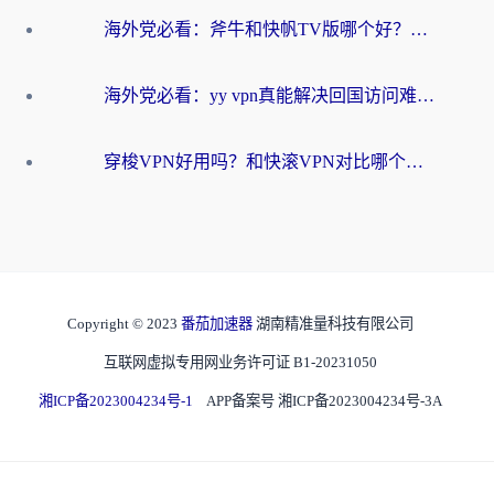
海外党必看：斧牛和快帆TV版哪个好？3分钟选对回国加速器，无缝刷B站、追热剧
海外党必看：yy vpn真能解决回国访问难题？附云极initap测评+免费方案对比
穿梭VPN好用吗？和快滚VPN对比哪个回国效果更好？海外党选回国加速器必看指南
Copyright © 2023
番茄加速器
湖南精准量科技有限公司
互联网虚拟专用网业务许可证 B1-20231050
湘ICP备2023004234号-1
APP备案号 湘ICP备2023004234号-3A