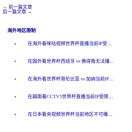
←
前一篇文章
后一篇文章
→
海外地区限制
在海外看咪咕视频世界杯直播当前IP受限制？这篇指南帮你搞定所有体育赛事观看难题
在国外看世界杯西班牙 vs 佛得角无法播放？这篇指南帮你解锁所有中文体育直播
在海外看世界杯哥伦比亚 vs 加纳当前IP受限制？这篇指南帮你流畅看中文解说赛事
在越南看CCTV5世界杯直播当前IP受限制？海外党体育观赛终极指南来了
在日本看央视频世界杯当前地区不可播放？海外党体育观赛终极指南