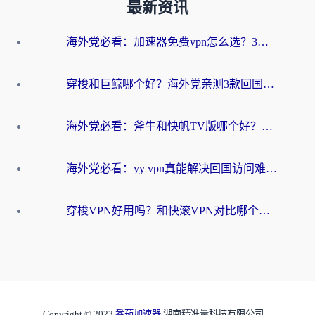
最新资讯
海外党必看：加速器免费vpn怎么选？3步教你无缝访问国内资源
穿梭和巨鲸哪个好？海外党亲测3款回国加速器，教你避开90%的坑
海外党必看：斧牛和快帆TV版哪个好？3分钟选对回国加速器，无缝刷B站、追热剧
海外党必看：yy vpn真能解决回国访问难题？附云极initap测评+免费方案对比
穿梭VPN好用吗？和快滚VPN对比哪个回国效果更好？海外党选回国加速器必看指南
Copyright © 2023
番茄加速器
湖南精准量科技有限公司