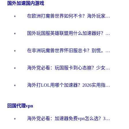
国外加速国内游戏
在欧洲打魔兽世界如何不卡？海外玩家的国服游戏加速终极攻略
国外玩国服英雄联盟用什么加速器好？海外党亲测有效的国服游戏加速指南
在非洲玩魔兽世界怀旧服总卡？别慌，这份指南帮你丝滑开荒
海外党必看：玩国服卡到心态崩？少女前线云图计划加速器免费推荐+碧蓝航线足球世界流畅攻略
海外打LOL用哪个加速器？2026实用指南：从延迟到设备适配，一篇解决你的国服游戏痛点
回国代理vpn
海外党必看：加速器免费vpn怎么选？3步教你无缝访问国内资源