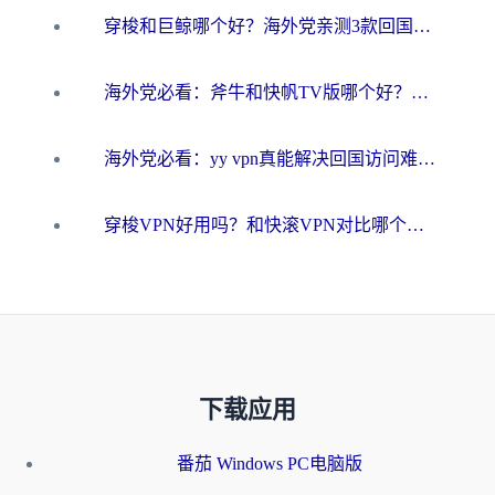
穿梭和巨鲸哪个好？海外党亲测3款回国加速器，教你避开90%的坑
海外党必看：斧牛和快帆TV版哪个好？3分钟选对回国加速器，无缝刷B站、追热剧
海外党必看：yy vpn真能解决回国访问难题？附云极initap测评+免费方案对比
穿梭VPN好用吗？和快滚VPN对比哪个回国效果更好？海外党选回国加速器必看指南
下载应用
番茄 Windows PC电脑版