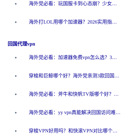
海外党必看：玩国服卡到心态崩？少女前线云图计划加速器免费推荐+碧蓝航线足球世界流畅攻略
海外打LOL用哪个加速器？2026实用指南：从延迟到设备适配，一篇解决你的国服游戏痛点
回国代理vpn
海外党必看：加速器免费vpn怎么选？3步教你无缝访问国内资源
穿梭和巨鲸哪个好？海外党亲测3款回国加速器，教你避开90%的坑
海外党必看：斧牛和快帆TV版哪个好？3分钟选对回国加速器，无缝刷B站、追热剧
海外党必看：yy vpn真能解决回国访问难题？附云极initap测评+免费方案对比
穿梭VPN好用吗？和快滚VPN对比哪个回国效果更好？海外党选回国加速器必看指南