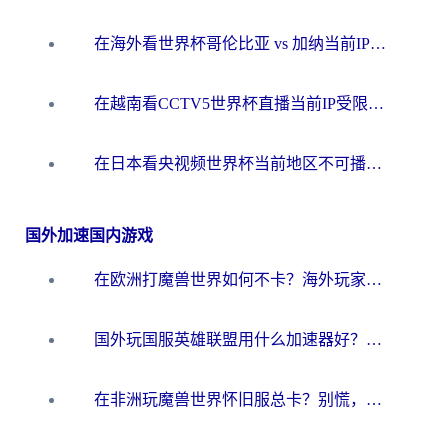
在海外看世界杯哥伦比亚 vs 加纳当前IP受限制？这篇指南帮你流畅看中文解说赛事
在越南看CCTV5世界杯直播当前IP受限制？海外党体育观赛终极指南来了
在日本看央视频世界杯当前地区不可播放？海外党体育观赛终极指南
国外加速国内游戏
在欧洲打魔兽世界如何不卡？海外玩家的国服游戏加速终极攻略
国外玩国服英雄联盟用什么加速器好？海外党亲测有效的国服游戏加速指南
在非洲玩魔兽世界怀旧服总卡？别慌，这份指南帮你丝滑开荒