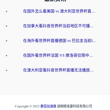
在国外怎么看美国 vs 澳大利亚世界杯直播？海外党必藏的中文解说观赛指南
在加拿大看抖音世界杯当前地区不可播放？海外党体育观赛终极指南
在海外看世界杯直播德国 vs 巴拉圭当前IP受限制？这篇指南帮你轻松解决地区限制
在国外看世界杯法国 VS 摩洛哥仅限中国大陆？别让地域限制拦下你的欢呼
在澳大利亚看抖音世界杯直播无法播放？海外党体育观赛终极指南来了！
Copyright © 2023
番茄加速器
湖南精准量科技有限公司