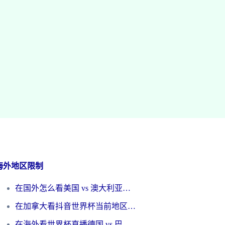
海外地区限制
在国外怎么看美国 vs 澳大利亚世界杯直播？海外党必藏的中文解说观赛指南
在加拿大看抖音世界杯当前地区不可播放？海外党体育观赛终极指南
在海外看世界杯直播德国 vs 巴拉圭当前IP受限制？这篇指南帮你轻松解决地区限制