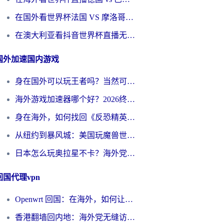
在国外看世界杯法国 VS 摩洛哥仅限中国大陆？别让地域限制拦下你的欢呼
在澳大利亚看抖音世界杯直播无法播放？海外党体育观赛终极指南来了！
国外加速国内游戏
身在国外可以玩王者吗？当然可以，但你需要这份“加速”指南
海外游戏加速器哪个好？2026终极指南帮你畅玩国服+解决卡顿难题
身在海外，如何找回《反恐精英：全球攻势》国服的丝滑手感？一份给你的终极指南
从纽约到暴风城：美国玩魔兽世界，如何找到你的最佳网络航线
日本怎么玩奥拉星不卡？海外党国服游戏加速器选择全攻略
回国代理vpn
Openwrt 回国：在海外，如何让家的网络触手可及
香港翻墙回内地：海外党无缝访问国内资源的加速器选择全攻略