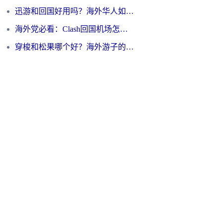
迅游和回国好用吗？海外华人如何选择靠谱的回国加速器
海外党必看：Clash回国机场怎么选？一篇搞定无缝访问国内资源的全攻略
穿梭和松果哪个好？海外游子的数字归乡路，到底该怎么选