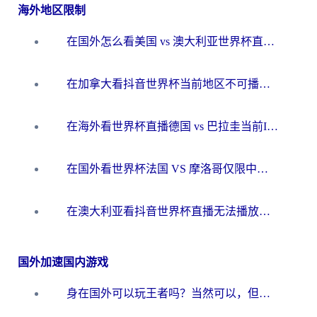
海外地区限制
在国外怎么看美国 vs 澳大利亚世界杯直播？海外党必藏的中文解说观赛指南
在加拿大看抖音世界杯当前地区不可播放？海外党体育观赛终极指南
在海外看世界杯直播德国 vs 巴拉圭当前IP受限制？这篇指南帮你轻松解决地区限制
在国外看世界杯法国 VS 摩洛哥仅限中国大陆？别让地域限制拦下你的欢呼
在澳大利亚看抖音世界杯直播无法播放？海外党体育观赛终极指南来了！
国外加速国内游戏
身在国外可以玩王者吗？当然可以，但你需要这份“加速”指南