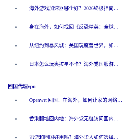
海外游戏加速器哪个好？2026终极指南帮你畅玩国服+解决卡顿难题
身在海外，如何找回《反恐精英：全球攻势》国服的丝滑手感？一份给你的终极指南
从纽约到暴风城：美国玩魔兽世界，如何找到你的最佳网络航线
日本怎么玩奥拉星不卡？海外党国服游戏加速器选择全攻略
回国代理vpn
Openwrt 回国：在海外，如何让家的网络触手可及
香港翻墙回内地：海外党无缝访问国内资源的加速器选择全攻略
迅游和回国好用吗？海外华人如何选择靠谱的回国加速器