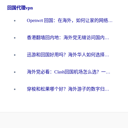
回国代理vpn
Openwrt 回国：在海外，如何让家的网络触手可及
香港翻墙回内地：海外党无缝访问国内资源的加速器选择全攻略
迅游和回国好用吗？海外华人如何选择靠谱的回国加速器
海外党必看：Clash回国机场怎么选？一篇搞定无缝访问国内资源的全攻略
穿梭和松果哪个好？海外游子的数字归乡路，到底该怎么选