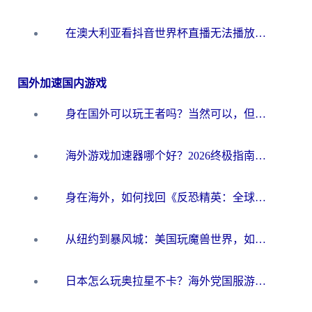
在澳大利亚看抖音世界杯直播无法播放？海外党体育观赛终极指南来了！
国外加速国内游戏
身在国外可以玩王者吗？当然可以，但你需要这份“加速”指南
海外游戏加速器哪个好？2026终极指南帮你畅玩国服+解决卡顿难题
身在海外，如何找回《反恐精英：全球攻势》国服的丝滑手感？一份给你的终极指南
从纽约到暴风城：美国玩魔兽世界，如何找到你的最佳网络航线
日本怎么玩奥拉星不卡？海外党国服游戏加速器选择全攻略