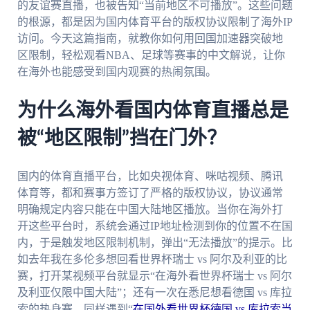
的友谊赛直播，也被告知“当前地区不可播放”。这些问题
的根源，都是因为国内体育平台的版权协议限制了海外IP
访问。今天这篇指南，就教你如何用回国加速器突破地
区限制，轻松观看NBA、足球等赛事的中文解说，让你
在海外也能感受到国内观赛的热闹氛围。
为什么海外看国内体育直播总是
被“地区限制”挡在门外？
国内的体育直播平台，比如央视体育、咪咕视频、腾讯
体育等，都和赛事方签订了严格的版权协议，协议通常
明确规定内容只能在中国大陆地区播放。当你在海外打
开这些平台时，系统会通过IP地址检测到你的位置不在国
内，于是触发地区限制机制，弹出“无法播放”的提示。比
如去年我在多伦多想回看世界杯瑞士 vs 阿尔及利亚的比
赛，打开某视频平台就显示“在海外看世界杯瑞士 vs 阿尔
及利亚仅限中国大陆”；还有一次在悉尼想看德国 vs 库拉
索的热身赛，同样遇到“
在国外看世界杯德国 vs 库拉索当