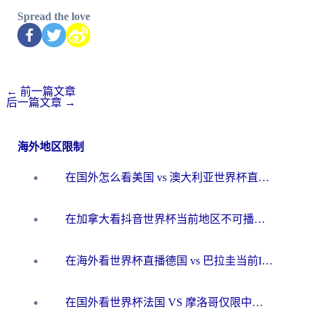
Spread the love
←
前一篇文章
后一篇文章
→
海外地区限制
在国外怎么看美国 vs 澳大利亚世界杯直播？海外党必藏的中文解说观赛指南
在加拿大看抖音世界杯当前地区不可播放？海外党体育观赛终极指南
在海外看世界杯直播德国 vs 巴拉圭当前IP受限制？这篇指南帮你轻松解决地区限制
在国外看世界杯法国 VS 摩洛哥仅限中国大陆？别让地域限制拦下你的欢呼