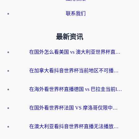
联系我们
最新资讯
在国外怎么看美国 vs 澳大利亚世界杯直播？海外党必藏的中文解说观赛指南
在加拿大看抖音世界杯当前地区不可播放？海外党体育观赛终极指南
在海外看世界杯直播德国 vs 巴拉圭当前IP受限制？这篇指南帮你轻松解决地区限制
在国外看世界杯法国 VS 摩洛哥仅限中国大陆？别让地域限制拦下你的欢呼
在澳大利亚看抖音世界杯直播无法播放？海外党体育观赛终极指南来了！