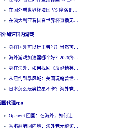
在国外看世界杯法国 VS 摩洛哥仅限中国大陆？别让地域限制拦下你的欢呼
在澳大利亚看抖音世界杯直播无法播放？海外党体育观赛终极指南来了！
国外加速国内游戏
身在国外可以玩王者吗？当然可以，但你需要这份“加速”指南
海外游戏加速器哪个好？2026终极指南帮你畅玩国服+解决卡顿难题
身在海外，如何找回《反恐精英：全球攻势》国服的丝滑手感？一份给你的终极指南
从纽约到暴风城：美国玩魔兽世界，如何找到你的最佳网络航线
日本怎么玩奥拉星不卡？海外党国服游戏加速器选择全攻略
回国代理vpn
Openwrt 回国：在海外，如何让家的网络触手可及
香港翻墙回内地：海外党无缝访问国内资源的加速器选择全攻略