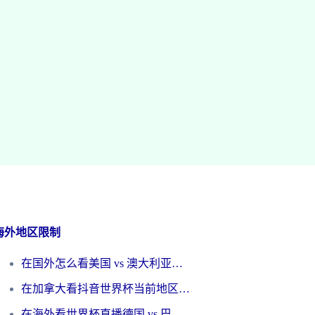
海外地区限制
在国外怎么看美国 vs 澳大利亚世界杯直播？海外党必藏的中文解说观赛指南
在加拿大看抖音世界杯当前地区不可播放？海外党体育观赛终极指南
在海外看世界杯直播德国 vs 巴拉圭当前IP受限制？这篇指南帮你轻松解决地区限制