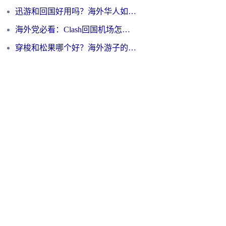
迅游和回国好用吗？海外华人如何选择靠谱的回国加速器
海外党必看：Clash回国机场怎么选？一篇搞定无缝访问国内资源的全攻略
穿梭和松果哪个好？海外游子的数字归乡路，到底该怎么选